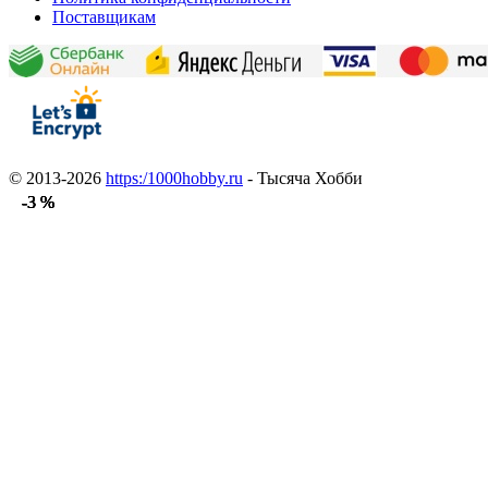
Поставщикам
© 2013-2026
https:/1000hobby.ru
- Тысяча Хобби
-3 %
-3 %
-3 %
-3 %
-3 %
-3 %