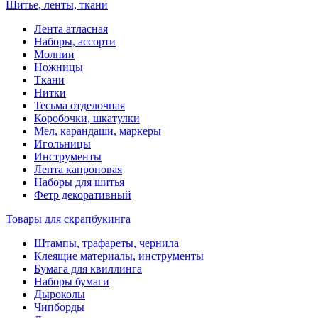
Шитье, ленты, ткани
Лента атласная
Наборы, ассорти
Молнии
Ножницы
Ткани
Нитки
Тесьма отделочная
Коробочки, шкатулки
Мел, карандаши, маркеры
Игольницы
Инструменты
Лента капроновая
Наборы для шитья
Фетр декоративный
Товары для скрапбукинга
Штампы, трафареты, чернила
Клеящие материалы, инструменты
Бумага для квиллинга
Наборы бумаги
Дыроколы
Чипборды