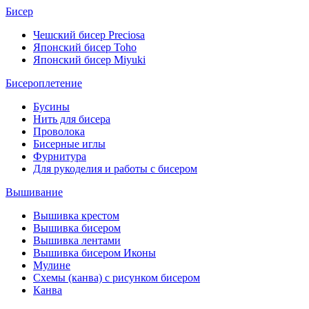
Бисер
Чешский бисер Preciosa
Японский бисер Toho
Японский бисер Miyuki
Бисероплетение
Бусины
Нить для бисера
Проволока
Бисерные иглы
Фурнитура
Для рукоделия и работы с бисером
Вышивание
Вышивка крестом
Вышивка бисером
Вышивка лентами
Вышивка бисером Иконы
Мулине
Схемы (канва) с рисунком бисером
Канва