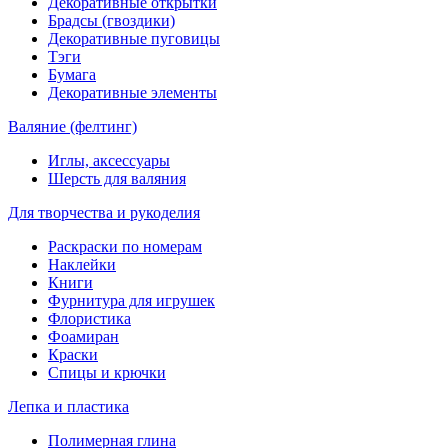
Декоративные открытки
Брадсы (гвоздики)
Декоративные пуговицы
Тэги
Бумага
Декоративные элементы
Валяние (фелтинг)
Иглы, аксессуары
Шерсть для валяния
Для творчества и рукоделия
Раскраски по номерам
Наклейки
Книги
Фурнитура для игрушек
Флористика
Фоамиран
Краски
Спицы и крючки
Лепка и пластика
Полимерная глина