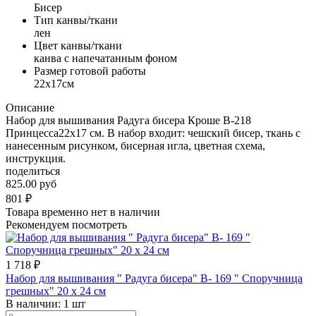
Бисер
Тип канвы/ткани
лен
Цвет канвы/ткани
канва с напечатанным фоном
Размер готовой работы
22x17см
Описание
Набор для вышивания Радуга бисера Кроше В-218
Принцесса22х17 см. В набор входит: чешский бисер, ткань с
нанесенным рисунком, бисерная игла, цветная схема,
инструкция.
поделиться
825.00 руб
801
₽
Товара временно нет в наличии
Рекомендуем посмотреть
1 718
₽
Набор для вышивания " Радуга бисера" В- 169 " Споручница
грешных" 20 х 24 см
В наличии:
1 шт