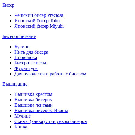
Бисер
Чешский бисер Preciosa
Японский бисер Toho
Японский бисер Miyuki
Бисероплетение
Бусины
Нить для бисера
Проволока
Бисерные иглы
Фурнитура
Для рукоделия и работы с бисером
Вышивание
Вышивка крестом
Вышивка бисером
Вышивка лентами
Вышивка бисером Иконы
Мулине
Схемы (канва) с рисунком бисером
Канва