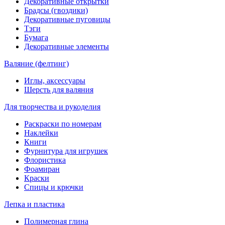
Декоративные открытки
Брадсы (гвоздики)
Декоративные пуговицы
Тэги
Бумага
Декоративные элементы
Валяние (фелтинг)
Иглы, аксессуары
Шерсть для валяния
Для творчества и рукоделия
Раскраски по номерам
Наклейки
Книги
Фурнитура для игрушек
Флористика
Фоамиран
Краски
Спицы и крючки
Лепка и пластика
Полимерная глина