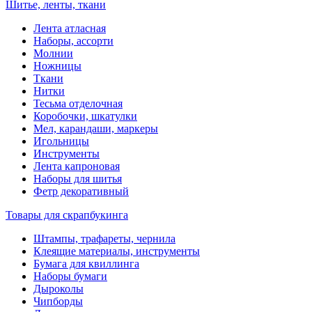
Шитье, ленты, ткани
Лента атласная
Наборы, ассорти
Молнии
Ножницы
Ткани
Нитки
Тесьма отделочная
Коробочки, шкатулки
Мел, карандаши, маркеры
Игольницы
Инструменты
Лента капроновая
Наборы для шитья
Фетр декоративный
Товары для скрапбукинга
Штампы, трафареты, чернила
Клеящие материалы, инструменты
Бумага для квиллинга
Наборы бумаги
Дыроколы
Чипборды