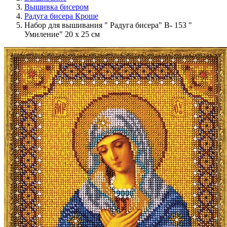
Вышивка бисером
Радуга бисера Кроше
Набор для вышивания " Радуга бисера" В- 153 "
Умиление" 20 х 25 см