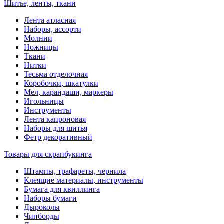
Шитье, ленты, ткани
Лента атласная
Наборы, ассорти
Молнии
Ножницы
Ткани
Нитки
Тесьма отделочная
Коробочки, шкатулки
Мел, карандаши, маркеры
Игольницы
Инструменты
Лента капроновая
Наборы для шитья
Фетр декоративный
Товары для скрапбукинга
Штампы, трафареты, чернила
Клеящие материалы, инструменты
Бумага для квиллинга
Наборы бумаги
Дыроколы
Чипборды