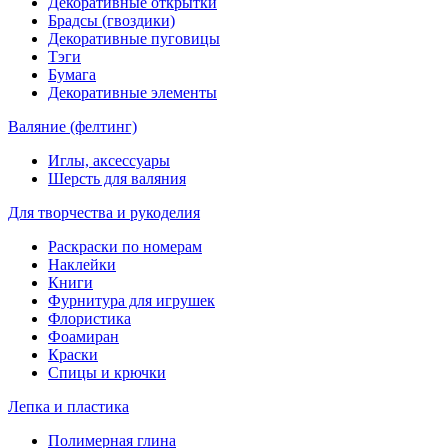
Декоративные открытки
Брадсы (гвоздики)
Декоративные пуговицы
Тэги
Бумага
Декоративные элементы
Валяние (фелтинг)
Иглы, аксессуары
Шерсть для валяния
Для творчества и рукоделия
Раскраски по номерам
Наклейки
Книги
Фурнитура для игрушек
Флористика
Фоамиран
Краски
Спицы и крючки
Лепка и пластика
Полимерная глина