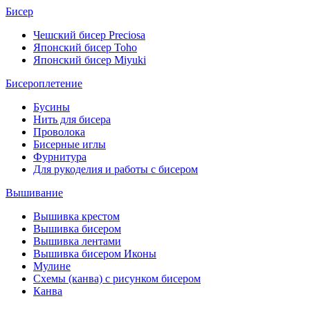
Бисер
Чешский бисер Preciosa
Японский бисер Toho
Японский бисер Miyuki
Бисероплетение
Бусины
Нить для бисера
Проволока
Бисерные иглы
Фурнитура
Для рукоделия и работы с бисером
Вышивание
Вышивка крестом
Вышивка бисером
Вышивка лентами
Вышивка бисером Иконы
Мулине
Схемы (канва) с рисунком бисером
Канва