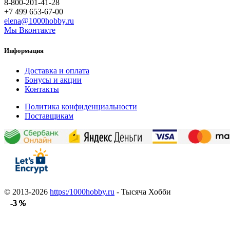
8-800-201-41-28
+7 499 653-67-00
elena@1000hobby.ru
Мы Вконтакте
Информация
Доставка и оплата
Бонусы и акции
Контакты
Политика конфиденциальности
Поставщикам
© 2013-2026
https:/1000hobby.ru
- Тысяча Хобби
-3 %
-3 %
-3 %
-3 %
-3 %
-3 %