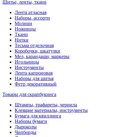
Шитье, ленты, ткани
Лента атласная
Наборы, ассорти
Молнии
Ножницы
Ткани
Нитки
Тесьма отделочная
Коробочки, шкатулки
Мел, карандаши, маркеры
Игольницы
Инструменты
Лента капроновая
Наборы для шитья
Фетр декоративный
Товары для скрапбукинга
Штампы, трафареты, чернила
Клеящие материалы, инструменты
Бумага для квиллинга
Наборы бумаги
Дыроколы
Чипборды