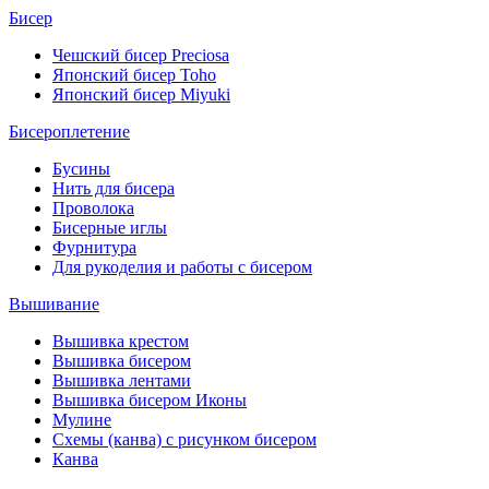
Бисер
Чешский бисер Preciosa
Японский бисер Toho
Японский бисер Miyuki
Бисероплетение
Бусины
Нить для бисера
Проволока
Бисерные иглы
Фурнитура
Для рукоделия и работы с бисером
Вышивание
Вышивка крестом
Вышивка бисером
Вышивка лентами
Вышивка бисером Иконы
Мулине
Схемы (канва) с рисунком бисером
Канва