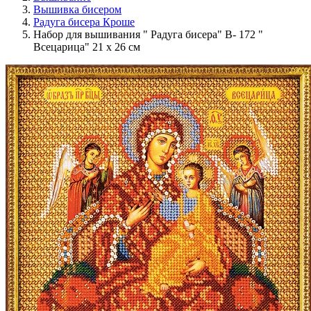
Вышивка бисером
Радуга бисера Кроше
Набор для вышивания " Радуга бисера" В- 172 "
Всецарица" 21 х 26 см