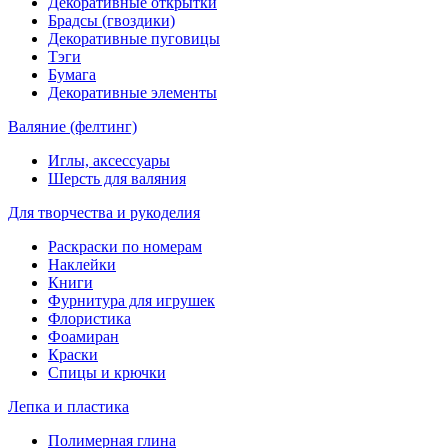
Декоративные открытки
Брадсы (гвоздики)
Декоративные пуговицы
Тэги
Бумага
Декоративные элементы
Валяние (фелтинг)
Иглы, аксессуары
Шерсть для валяния
Для творчества и рукоделия
Раскраски по номерам
Наклейки
Книги
Фурнитура для игрушек
Флористика
Фоамиран
Краски
Спицы и крючки
Лепка и пластика
Полимерная глина