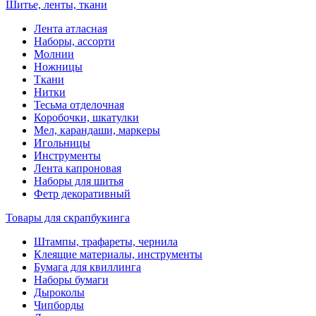
Шитье, ленты, ткани
Лента атласная
Наборы, ассорти
Молнии
Ножницы
Ткани
Нитки
Тесьма отделочная
Коробочки, шкатулки
Мел, карандаши, маркеры
Игольницы
Инструменты
Лента капроновая
Наборы для шитья
Фетр декоративный
Товары для скрапбукинга
Штампы, трафареты, чернила
Клеящие материалы, инструменты
Бумага для квиллинга
Наборы бумаги
Дыроколы
Чипборды