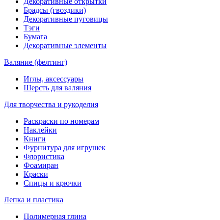
Декоративные открытки
Брадсы (гвоздики)
Декоративные пуговицы
Тэги
Бумага
Декоративные элементы
Валяние (фелтинг)
Иглы, аксессуары
Шерсть для валяния
Для творчества и рукоделия
Раскраски по номерам
Наклейки
Книги
Фурнитура для игрушек
Флористика
Фоамиран
Краски
Спицы и крючки
Лепка и пластика
Полимерная глина