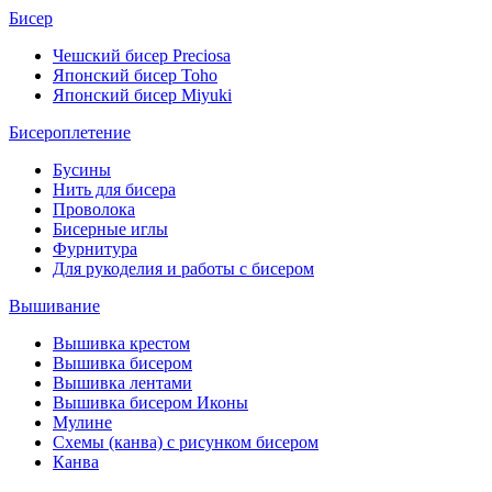
Бисер
Чешский бисер Preciosa
Японский бисер Toho
Японский бисер Miyuki
Бисероплетение
Бусины
Нить для бисера
Проволока
Бисерные иглы
Фурнитура
Для рукоделия и работы с бисером
Вышивание
Вышивка крестом
Вышивка бисером
Вышивка лентами
Вышивка бисером Иконы
Мулине
Схемы (канва) с рисунком бисером
Канва