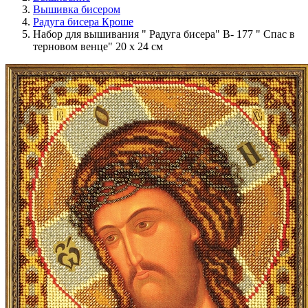
Вышивка бисером
Радуга бисера Кроше
Набор для вышивания " Радуга бисера" В- 177 " Спас в
терновом венце" 20 х 24 см