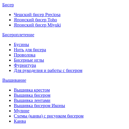
Бисер
Чешский бисер Preciosa
Японский бисер Toho
Японский бисер Miyuki
Бисероплетение
Бусины
Нить для бисера
Проволока
Бисерные иглы
Фурнитура
Для рукоделия и работы с бисером
Вышивание
Вышивка крестом
Вышивка бисером
Вышивка лентами
Вышивка бисером Иконы
Мулине
Схемы (канва) с рисунком бисером
Канва