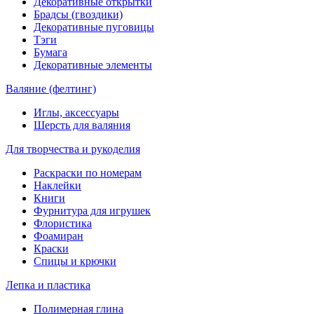
Декоративные открытки
Брадсы (гвоздики)
Декоративные пуговицы
Тэги
Бумага
Декоративные элементы
Валяние (фелтинг)
Иглы, аксессуары
Шерсть для валяния
Для творчества и рукоделия
Раскраски по номерам
Наклейки
Книги
Фурнитура для игрушек
Флористика
Фоамиран
Краски
Спицы и крючки
Лепка и пластика
Полимерная глина