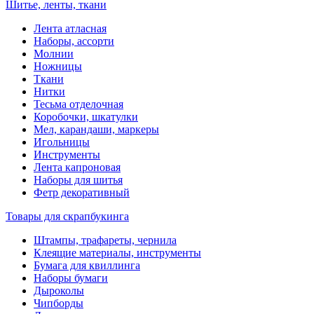
Шитье, ленты, ткани
Лента атласная
Наборы, ассорти
Молнии
Ножницы
Ткани
Нитки
Тесьма отделочная
Коробочки, шкатулки
Мел, карандаши, маркеры
Игольницы
Инструменты
Лента капроновая
Наборы для шитья
Фетр декоративный
Товары для скрапбукинга
Штампы, трафареты, чернила
Клеящие материалы, инструменты
Бумага для квиллинга
Наборы бумаги
Дыроколы
Чипборды