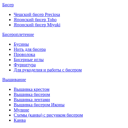
Бисер
Чешский бисер Preciosa
Японский бисер Toho
Японский бисер Miyuki
Бисероплетение
Бусины
Нить для бисера
Проволока
Бисерные иглы
Фурнитура
Для рукоделия и работы с бисером
Вышивание
Вышивка крестом
Вышивка бисером
Вышивка лентами
Вышивка бисером Иконы
Мулине
Схемы (канва) с рисунком бисером
Канва