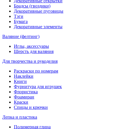
Декоративные открытки
Брадсы (гвоздики)
Декоративные пуговицы
Тэги
Бумага
Декоративные элементы
Валяние (фелтинг)
Иглы, аксессуары
Шерсть для валяния
Для творчества и рукоделия
Раскраски по номерам
Наклейки
Книги
Фурнитура для игрушек
Флористика
Фоамиран
Краски
Спицы и крючки
Лепка и пластика
Полимерная глина