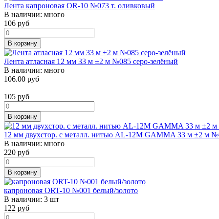
Лента капроновая OR-10 №073 т. оливковый
В наличии:
много
106
руб
В корзину
Лента атласная 12 мм 33 м ±2 м №085 серо-зелёный
В наличии:
много
106.00 руб
105
руб
В корзину
12 мм двухстор. с металл. нитью AL-12M GAMMA 33 м ±2 м №
В наличии:
много
220
руб
В корзину
капроновая ORT-10 №001 белый/золото
В наличии:
3 шт
122
руб