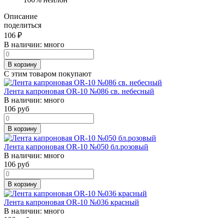
Описание
поделиться
106
₽
В наличии:
много
В корзину
С этим товаром покупают
Лента капроновая OR-10 №086 св. небесный
В наличии:
много
106
руб
В корзину
Лента капроновая OR-10 №050 бл.розовый
В наличии:
много
106
руб
В корзину
Лента капроновая OR-10 №036 красный
В наличии:
много