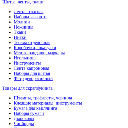
Шитье, ленты, ткани
Лента атласная
Наборы, ассорти
Молнии
Ножницы
Ткани
Нитки
Тесьма отделочная
Коробочки, шкатулки
Мел, карандаши, маркеры
Игольницы
Инструменты
Лента капроновая
Наборы для шитья
Фетр декоративный
Товары для скрапбукинга
Штампы, трафареты, чернила
Клеящие материалы, инструменты
Бумага для квиллинга
Наборы бумаги
Дыроколы
Чипборды