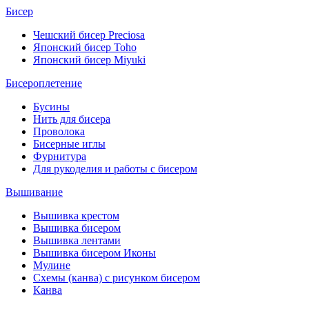
Бисер
Чешский бисер Preciosa
Японский бисер Toho
Японский бисер Miyuki
Бисероплетение
Бусины
Нить для бисера
Проволока
Бисерные иглы
Фурнитура
Для рукоделия и работы с бисером
Вышивание
Вышивка крестом
Вышивка бисером
Вышивка лентами
Вышивка бисером Иконы
Мулине
Схемы (канва) с рисунком бисером
Канва