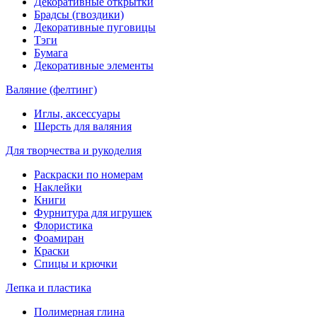
Декоративные открытки
Брадсы (гвоздики)
Декоративные пуговицы
Тэги
Бумага
Декоративные элементы
Валяние (фелтинг)
Иглы, аксессуары
Шерсть для валяния
Для творчества и рукоделия
Раскраски по номерам
Наклейки
Книги
Фурнитура для игрушек
Флористика
Фоамиран
Краски
Спицы и крючки
Лепка и пластика
Полимерная глина