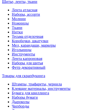
Шитье, ленты, ткани
Лента атласная
Наборы, ассорти
Молнии
Ножницы
Ткани
Нитки
Тесьма отделочная
Коробочки, шкатулки
Мел, карандаши, маркеры
Игольницы
Инструменты
Лента капроновая
Наборы для шитья
Фетр декоративный
Товары для скрапбукинга
Штампы, трафареты, чернила
Клеящие материалы, инструменты
Бумага для квиллинга
Наборы бумаги
Дыроколы
Чипборды