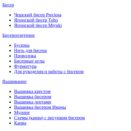
Бисер
Чешский бисер Preciosa
Японский бисер Toho
Японский бисер Miyuki
Бисероплетение
Бусины
Нить для бисера
Проволока
Бисерные иглы
Фурнитура
Для рукоделия и работы с бисером
Вышивание
Вышивка крестом
Вышивка бисером
Вышивка лентами
Вышивка бисером Иконы
Мулине
Схемы (канва) с рисунком бисером
Канва