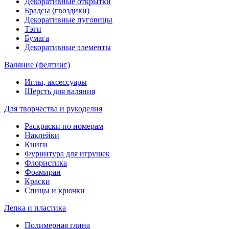
Декоративные открытки
Брадсы (гвоздики)
Декоративные пуговицы
Тэги
Бумага
Декоративные элементы
Валяние (фелтинг)
Иглы, аксессуары
Шерсть для валяния
Для творчества и рукоделия
Раскраски по номерам
Наклейки
Книги
Фурнитура для игрушек
Флористика
Фоамиран
Краски
Спицы и крючки
Лепка и пластика
Полимерная глина