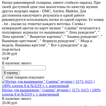
Нитки равномерной толщины, имеют стойкую окраску. При
своей доступной цене они аналогичны по качеству мулине
других ведущих марок - DMC, Anchor, Madeira. Для
достижения наилучшего результата в одной работе
рекомендуется использовать нитки из одной партии. Ее номер
- lot - указан на этикетке каждого моточка. Схемы с
нумерацией цветов по карте мулине " Gamma" печатаются в
популярных журналах по вышиванию: " Лена рукоделие", "
Лена креатив", " Вышитые картины", " Susanna рукоделие", "
Вышиваю крестиком", " Формула рукоделия", " Мода и
модель. Вышивка крестом", " Все о рукоделии" и др.
поделиться
20.00 руб
19
₽
В наличии:
много
В корзину
С этим товаром покупают
Нитки для вышивания " Gamma" мулине ( 3173- 6115 ) 100%
хлопок 8 м №3219 т. т. коричневый
В наличии:
много
20.00 руб