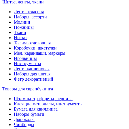
Шитье, ленты, ткани
Лента атласная
Наборы, ассорти
Молнии
Ножницы
Ткани
Нитки
Тесьма отделочная
Коробочки, шкатулки
Мел, карандаши, маркеры
Игольницы
Инструменты
Лента капроновая
Наборы для шитья
Фетр декоративный
Товары для скрапбукинга
Штампы, трафареты, чернила
Клеящие материалы, инструменты
Бумага для квиллинга
Наборы бумаги
Дыроколы
Чипборды