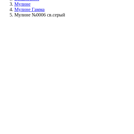
Мулине
Мулине Гамма
Мулине №0006 св.серый