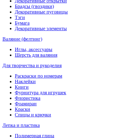
Декоративные открытки
Брадсы (гвоздики)
Декоративные пуговицы
Тэги
Бумага
Декоративные элементы
Валяние (фелтинг)
Иглы, аксессуары
Шерсть для валяния
Для творчества и рукоделия
Раскраски по номерам
Наклейки
Книги
Фурнитура для игрушек
Флористика
Фоамиран
Краски
Спицы и крючки
Лепка и пластика
Полимерная глина