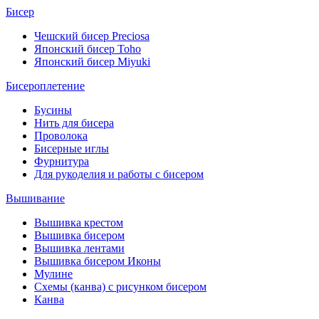
Бисер
Чешский бисер Preciosa
Японский бисер Toho
Японский бисер Miyuki
Бисероплетение
Бусины
Нить для бисера
Проволока
Бисерные иглы
Фурнитура
Для рукоделия и работы с бисером
Вышивание
Вышивка крестом
Вышивка бисером
Вышивка лентами
Вышивка бисером Иконы
Мулине
Схемы (канва) с рисунком бисером
Канва