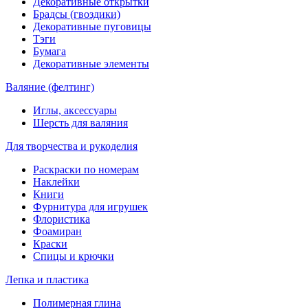
Декоративные открытки
Брадсы (гвоздики)
Декоративные пуговицы
Тэги
Бумага
Декоративные элементы
Валяние (фелтинг)
Иглы, аксессуары
Шерсть для валяния
Для творчества и рукоделия
Раскраски по номерам
Наклейки
Книги
Фурнитура для игрушек
Флористика
Фоамиран
Краски
Спицы и крючки
Лепка и пластика
Полимерная глина