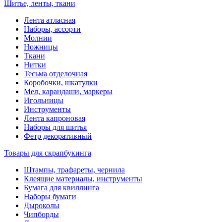
Шитье, ленты, ткани
Лента атласная
Наборы, ассорти
Молнии
Ножницы
Ткани
Нитки
Тесьма отделочная
Коробочки, шкатулки
Мел, карандаши, маркеры
Игольницы
Инструменты
Лента капроновая
Наборы для шитья
Фетр декоративный
Товары для скрапбукинга
Штампы, трафареты, чернила
Клеящие материалы, инструменты
Бумага для квиллинга
Наборы бумаги
Дыроколы
Чипборды