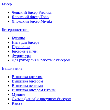
Бисер
Чешский бисер Preciosa
Японский бисер Toho
Японский бисер Miyuki
Бисероплетение
Бусины
Нить для бисера
Проволока
Бисерные иглы
Фурнитура
Для рукоделия и работы с бисером
Вышивание
Вышивка крестом
Вышивка бисером
Вышивка лентами
Вышивка бисером Иконы
Мулине
Схемы (канва) с рисунком бисером
Канва