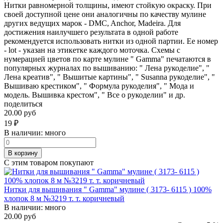
Нитки равномерной толщины, имеют стойкую окраску. При
своей доступной цене они аналогичны по качеству мулине
других ведущих марок - DMC, Anchor, Madeira. Для
достижения наилучшего результата в одной работе
рекомендуется использовать нитки из одной партии. Ее номер
- lot - указан на этикетке каждого моточка. Схемы с
нумерацией цветов по карте мулине " Gamma" печатаются в
популярных журналах по вышиванию: " Лена рукоделие", "
Лена креатив", " Вышитые картины", " Susanna рукоделие", "
Вышиваю крестиком", " Формула рукоделия", " Мода и
модель. Вышивка крестом", " Все о рукоделии" и др.
поделиться
20.00 руб
19
₽
В наличии:
много
В корзину
С этим товаром покупают
Нитки для вышивания " Gamma" мулине ( 3173- 6115 ) 100%
хлопок 8 м №3219 т. т. коричневый
В наличии:
много
20.00 руб