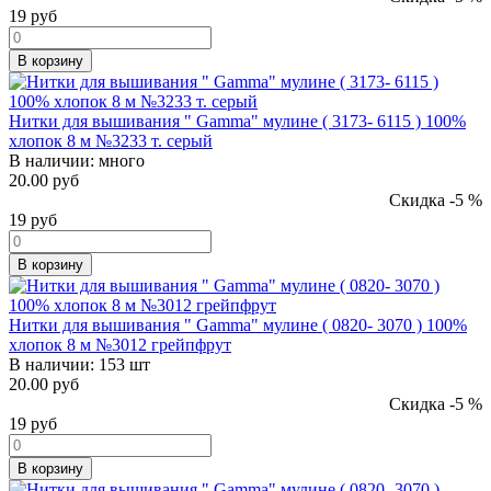
19
руб
В корзину
Нитки для вышивания " Gamma" мулине ( 3173- 6115 ) 100%
хлопок 8 м №3233 т. серый
В наличии:
много
20.00 руб
Скидка -5 %
19
руб
В корзину
Нитки для вышивания " Gamma" мулине ( 0820- 3070 ) 100%
хлопок 8 м №3012 грейпфрут
В наличии:
153 шт
20.00 руб
Скидка -5 %
19
руб
В корзину