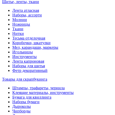
Шитье, ленты, ткани
Лента атласная
Наборы, ассорти
Молнии
Ножницы
Ткани
Нитки
Тесьма отделочная
Коробочки, шкатулки
Мел, карандаши, маркеры
Игольницы
Инструменты
Лента капроновая
Наборы для шитья
Фетр декоративный
Товары для скрапбукинга
Штампы, трафареты, чернила
Клеящие материалы, инструменты
Бумага для квиллинга
Наборы бумаги
Дыроколы
Чипборды