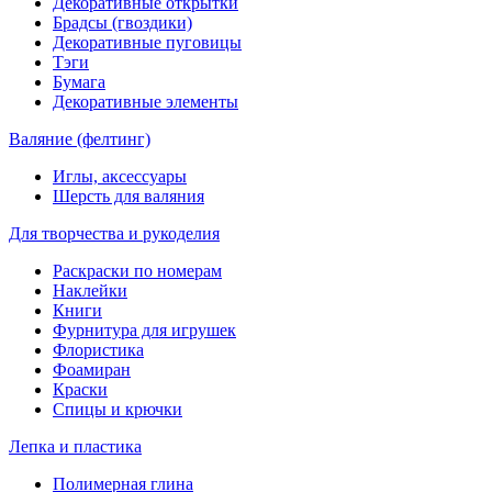
Декоративные открытки
Брадсы (гвоздики)
Декоративные пуговицы
Тэги
Бумага
Декоративные элементы
Валяние (фелтинг)
Иглы, аксессуары
Шерсть для валяния
Для творчества и рукоделия
Раскраски по номерам
Наклейки
Книги
Фурнитура для игрушек
Флористика
Фоамиран
Краски
Спицы и крючки
Лепка и пластика
Полимерная глина