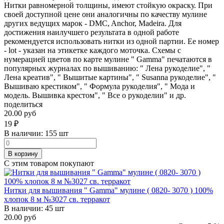
Нитки равномерной толщины, имеют стойкую окраску. При
своей доступной цене они аналогичны по качеству мулине
других ведущих марок - DMC, Anchor, Madeira. Для
достижения наилучшего результата в одной работе
рекомендуется использовать нитки из одной партии. Ее номер
- lot - указан на этикетке каждого моточка. Схемы с
нумерацией цветов по карте мулине " Gamma" печатаются в
популярных журналах по вышиванию: " Лена рукоделие", "
Лена креатив", " Вышитые картины", " Susanna рукоделие", "
Вышиваю крестиком", " Формула рукоделия", " Мода и
модель. Вышивка крестом", " Все о рукоделии" и др.
поделиться
20.00 руб
19
₽
В наличии:
155 шт
В корзину
С этим товаром покупают
Нитки для вышивания " Gamma" мулине ( 0820- 3070 ) 100%
хлопок 8 м №3027 св. терракот
В наличии:
45 шт
20.00 руб