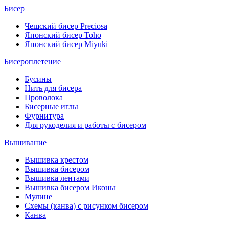
Бисер
Чешский бисер Preciosa
Японский бисер Toho
Японский бисер Miyuki
Бисероплетение
Бусины
Нить для бисера
Проволока
Бисерные иглы
Фурнитура
Для рукоделия и работы с бисером
Вышивание
Вышивка крестом
Вышивка бисером
Вышивка лентами
Вышивка бисером Иконы
Мулине
Схемы (канва) с рисунком бисером
Канва