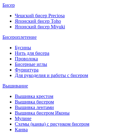
Бисер
Чешский бисер Preciosa
Японский бисер Toho
Японский бисер Miyuki
Бисероплетение
Бусины
Нить для бисера
Проволока
Бисерные иглы
Фурнитура
Для рукоделия и работы с бисером
Вышивание
Вышивка крестом
Вышивка бисером
Вышивка лентами
Вышивка бисером Иконы
Мулине
Схемы (канва) с рисунком бисером
Канва