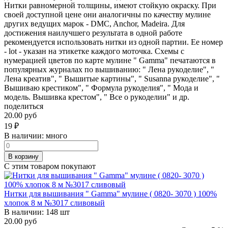
Нитки равномерной толщины, имеют стойкую окраску. При
своей доступной цене они аналогичны по качеству мулине
других ведущих марок - DMC, Anchor, Madeira. Для
достижения наилучшего результата в одной работе
рекомендуется использовать нитки из одной партии. Ее номер
- lot - указан на этикетке каждого моточка. Схемы с
нумерацией цветов по карте мулине " Gamma" печатаются в
популярных журналах по вышиванию: " Лена рукоделие", "
Лена креатив", " Вышитые картины", " Susanna рукоделие", "
Вышиваю крестиком", " Формула рукоделия", " Мода и
модель. Вышивка крестом", " Все о рукоделии" и др.
поделиться
20.00 руб
19
₽
В наличии:
много
В корзину
С этим товаром покупают
Нитки для вышивания " Gamma" мулине ( 0820- 3070 ) 100%
хлопок 8 м №3017 сливовый
В наличии:
148 шт
20.00 руб