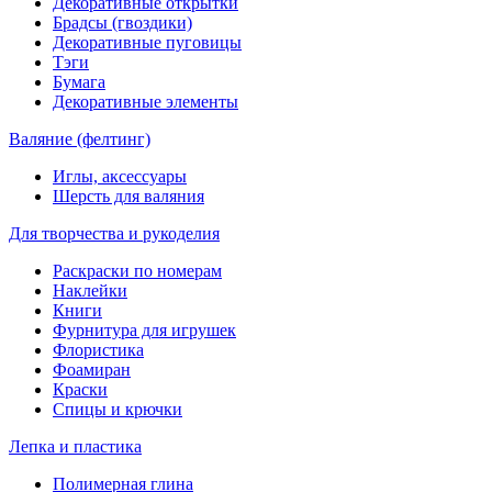
Декоративные открытки
Брадсы (гвоздики)
Декоративные пуговицы
Тэги
Бумага
Декоративные элементы
Валяние (фелтинг)
Иглы, аксессуары
Шерсть для валяния
Для творчества и рукоделия
Раскраски по номерам
Наклейки
Книги
Фурнитура для игрушек
Флористика
Фоамиран
Краски
Спицы и крючки
Лепка и пластика
Полимерная глина