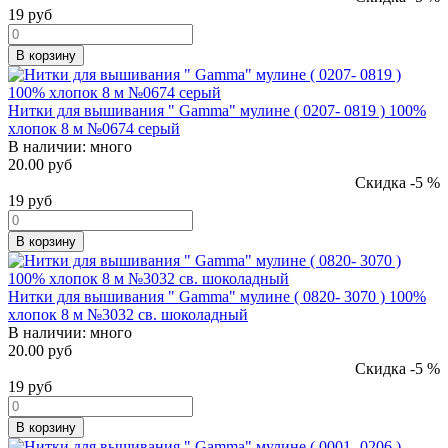
19
руб
В корзину
Нитки для вышивания " Gamma" мулине ( 0207- 0819 ) 100%
хлопок 8 м №0674 серый
В наличии:
много
20.00 руб
Скидка -5 %
19
руб
В корзину
Нитки для вышивания " Gamma" мулине ( 0820- 3070 ) 100%
хлопок 8 м №3032 св. шоколадный
В наличии:
много
20.00 руб
Скидка -5 %
19
руб
В корзину