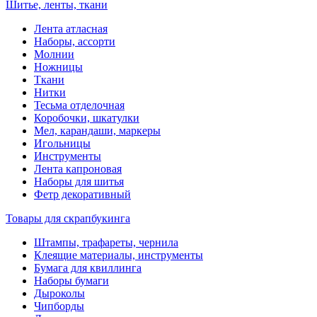
Шитье, ленты, ткани
Лента атласная
Наборы, ассорти
Молнии
Ножницы
Ткани
Нитки
Тесьма отделочная
Коробочки, шкатулки
Мел, карандаши, маркеры
Игольницы
Инструменты
Лента капроновая
Наборы для шитья
Фетр декоративный
Товары для скрапбукинга
Штампы, трафареты, чернила
Клеящие материалы, инструменты
Бумага для квиллинга
Наборы бумаги
Дыроколы
Чипборды