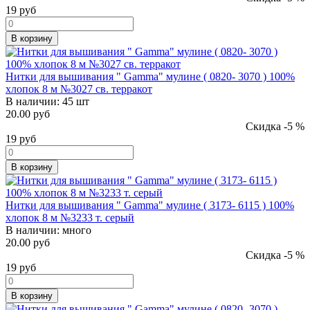
19
руб
В корзину
Нитки для вышивания " Gamma" мулине ( 0820- 3070 ) 100%
хлопок 8 м №3027 св. терракот
В наличии:
45 шт
20.00 руб
Скидка -5 %
19
руб
В корзину
Нитки для вышивания " Gamma" мулине ( 3173- 6115 ) 100%
хлопок 8 м №3233 т. серый
В наличии:
много
20.00 руб
Скидка -5 %
19
руб
В корзину