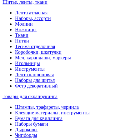
Шитье, ленты, ткани
Лента атласная
Наборы, ассорти
Молнии
Ножницы
Ткани
Нитки
Тесьма отделочная
Коробочки, шкатулки
Мел, карандаши, маркеры
Игольницы
Инструменты
Лента капроновая
Наборы для шитья
Фетр декоративный
Товары для скрапбукинга
Штампы, трафареты, чернила
Клеящие материалы, инструменты
Бумага для квиллинга
Наборы бумаги
Дыроколы
Чипборды