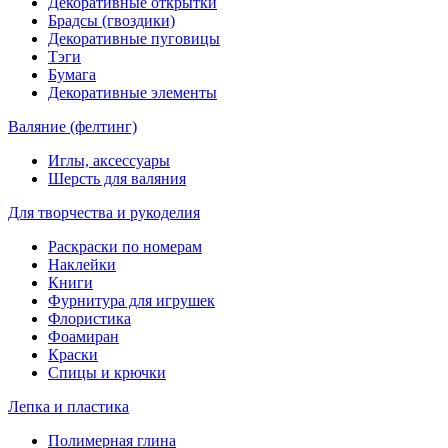
Декоративные открытки
Брадсы (гвоздики)
Декоративные пуговицы
Тэги
Бумага
Декоративные элементы
Валяние (фелтинг)
Иглы, аксессуары
Шерсть для валяния
Для творчества и рукоделия
Раскраски по номерам
Наклейки
Книги
Фурнитура для игрушек
Флористика
Фоамиран
Краски
Спицы и крючки
Лепка и пластика
Полимерная глина