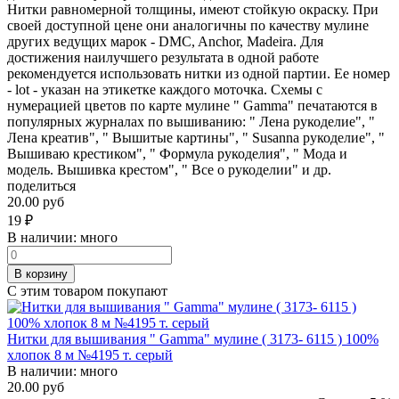
Нитки равномерной толщины, имеют стойкую окраску. При
своей доступной цене они аналогичны по качеству мулине
других ведущих марок - DMC, Anchor, Madeira. Для
достижения наилучшего результата в одной работе
рекомендуется использовать нитки из одной партии. Ее номер
- lot - указан на этикетке каждого моточка. Схемы с
нумерацией цветов по карте мулине " Gamma" печатаются в
популярных журналах по вышиванию: " Лена рукоделие", "
Лена креатив", " Вышитые картины", " Susanna рукоделие", "
Вышиваю крестиком", " Формула рукоделия", " Мода и
модель. Вышивка крестом", " Все о рукоделии" и др.
поделиться
20.00 руб
19
₽
В наличии:
много
В корзину
С этим товаром покупают
Нитки для вышивания " Gamma" мулине ( 3173- 6115 ) 100%
хлопок 8 м №4195 т. серый
В наличии:
много
20.00 руб