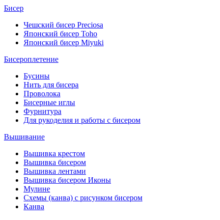
Бисер
Чешский бисер Preciosa
Японский бисер Toho
Японский бисер Miyuki
Бисероплетение
Бусины
Нить для бисера
Проволока
Бисерные иглы
Фурнитура
Для рукоделия и работы с бисером
Вышивание
Вышивка крестом
Вышивка бисером
Вышивка лентами
Вышивка бисером Иконы
Мулине
Схемы (канва) с рисунком бисером
Канва