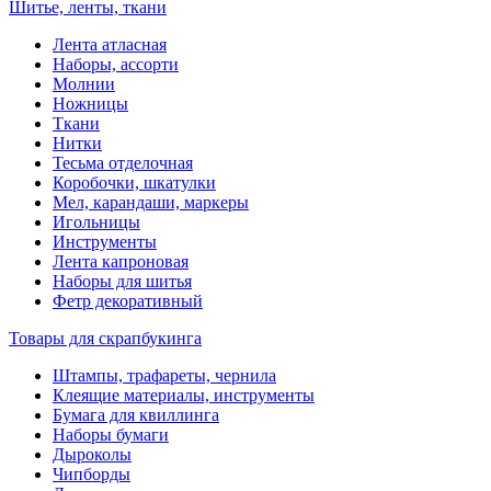
Шитье, ленты, ткани
Лента атласная
Наборы, ассорти
Молнии
Ножницы
Ткани
Нитки
Тесьма отделочная
Коробочки, шкатулки
Мел, карандаши, маркеры
Игольницы
Инструменты
Лента капроновая
Наборы для шитья
Фетр декоративный
Товары для скрапбукинга
Штампы, трафареты, чернила
Клеящие материалы, инструменты
Бумага для квиллинга
Наборы бумаги
Дыроколы
Чипборды