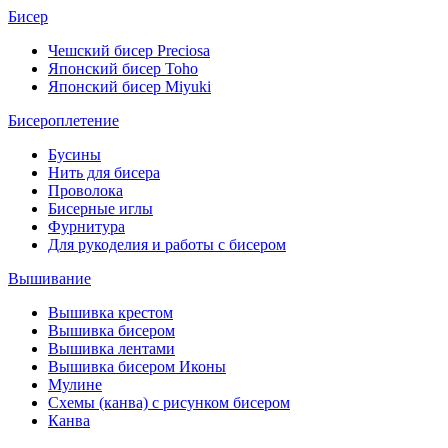
Бисер
Чешский бисер Preciosa
Японский бисер Toho
Японский бисер Miyuki
Бисероплетение
Бусины
Нить для бисера
Проволока
Бисерные иглы
Фурнитура
Для рукоделия и работы с бисером
Вышивание
Вышивка крестом
Вышивка бисером
Вышивка лентами
Вышивка бисером Иконы
Мулине
Схемы (канва) с рисунком бисером
Канва