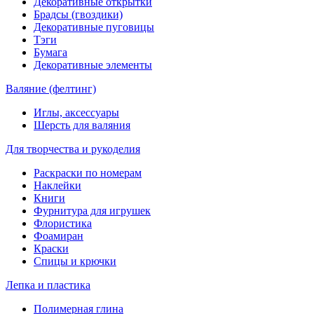
Декоративные открытки
Брадсы (гвоздики)
Декоративные пуговицы
Тэги
Бумага
Декоративные элементы
Валяние (фелтинг)
Иглы, аксессуары
Шерсть для валяния
Для творчества и рукоделия
Раскраски по номерам
Наклейки
Книги
Фурнитура для игрушек
Флористика
Фоамиран
Краски
Спицы и крючки
Лепка и пластика
Полимерная глина