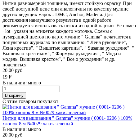
Нитки равномерной толщины, имеют стойкую окраску. При
своей доступной цене они аналогичны по качеству мулине
других ведущих марок - DMC, Anchor, Madeira. Для
достижения наилучшего результата в одной работе
рекомендуется использовать нитки из одной партии. Ее номер
- lot - указан на этикетке каждого моточка. Схемы с
нумерацией цветов по карте мулине " Gamma" печатаются в
популярных журналах по вышиванию: " Лена рукоделие", "
Лена креатив", " Вышитые картины", " Susanna рукоделие", "
Вышиваю крестиком", " Формула рукоделия", " Мода и
модель. Вышивка крестом", " Все о рукоделии" и др.
поделиться
20.00 руб
19
₽
В наличии:
много
В корзину
С этим товаром покупают
Нитки для вышивания " Gamma" мулине ( 0001- 0206 ) 100%
хлопок 8 м №0029 хаки- зеленый
В наличии:
много
20.00 руб