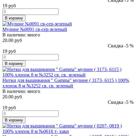
Скидка -5 %
19
руб
В корзину
Мулине №0091 св-сер-зеленый
В наличии:
много
20.00 руб
Скидка -5 %
19
руб
В корзину
Нитки для вышивания " Gamma" мулине ( 3173- 6115 ) 100%
хлопок 8 м №3252 св. св. зеленый
В наличии:
много
20.00 руб
Скидка -5 %
19
руб
В корзину