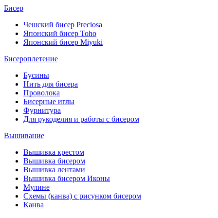
Бисер
Чешский бисер Preciosa
Японский бисер Toho
Японский бисер Miyuki
Бисероплетение
Бусины
Нить для бисера
Проволока
Бисерные иглы
Фурнитура
Для рукоделия и работы с бисером
Вышивание
Вышивка крестом
Вышивка бисером
Вышивка лентами
Вышивка бисером Иконы
Мулине
Схемы (канва) с рисунком бисером
Канва