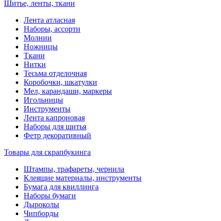
Шитье, ленты, ткани
Лента атласная
Наборы, ассорти
Молнии
Ножницы
Ткани
Нитки
Тесьма отделочная
Коробочки, шкатулки
Мел, карандаши, маркеры
Игольницы
Инструменты
Лента капроновая
Наборы для шитья
Фетр декоративный
Товары для скрапбукинга
Штампы, трафареты, чернила
Клеящие материалы, инструменты
Бумага для квиллинга
Наборы бумаги
Дыроколы
Чипборды