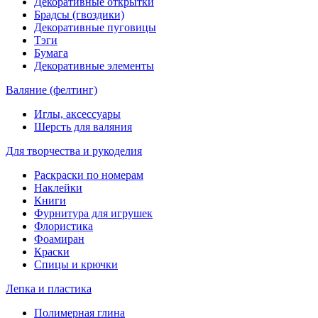
Декоративные открытки
Брадсы (гвоздики)
Декоративные пуговицы
Тэги
Бумага
Декоративные элементы
Валяние (фелтинг)
Иглы, аксессуары
Шерсть для валяния
Для творчества и рукоделия
Раскраски по номерам
Наклейки
Книги
Фурнитура для игрушек
Флористика
Фоамиран
Краски
Спицы и крючки
Лепка и пластика
Полимерная глина