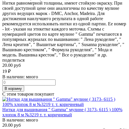
Нитки равномерной толщины, имеют стойкую окраску. При
своей доступной цене они аналогичны по качеству мулине
других ведущих марок - DMC, Anchor, Madeira. Для
достижения наилучшего результата в одной работе
рекомендуется использовать нитки из одной партии. Ее номер
- lot - указан на этикетке каждого моточка. Схемы с
нумерацией цветов по карте мулине " Gamma" печатаются в
популярных журналах по вышиванию: " Лена рукоделие", "
Лена креатив", " Вышитые картины", " Susanna рукоделие", "
Вышиваю крестиком", " Формула рукоделия", " Мода и
модель. Вышивка крестом", " Все о рукоделии" и др.
поделиться
20.00 руб
19
₽
В наличии:
много
В корзину
С этим товаром покупают
Нитки для вышивания " Gamma" мулине ( 3173- 6115 ) 100%
хлопок 8 м №3219 т. т. коричневый
В наличии:
много
20.00 руб