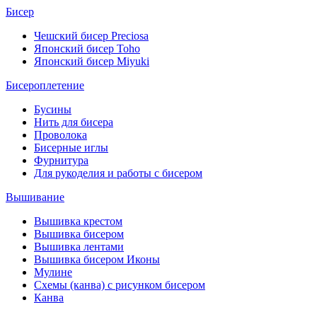
Бисер
Чешский бисер Preciosa
Японский бисер Toho
Японский бисер Miyuki
Бисероплетение
Бусины
Нить для бисера
Проволока
Бисерные иглы
Фурнитура
Для рукоделия и работы с бисером
Вышивание
Вышивка крестом
Вышивка бисером
Вышивка лентами
Вышивка бисером Иконы
Мулине
Схемы (канва) с рисунком бисером
Канва