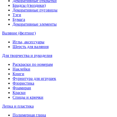
Декоративные открытки
Брадсы (гвоздики)
Декоративные пуговицы
Тэги
Бумага
Декоративные элементы
Валяние (фелтинг)
Иглы, аксессуары
Шерсть для валяния
Для творчества и рукоделия
Раскраски по номерам
Наклейки
Книги
Фурнитура для игрушек
Флористика
Фоамиран
Краски
Спицы и крючки
Лепка и пластика
Полимерная глина