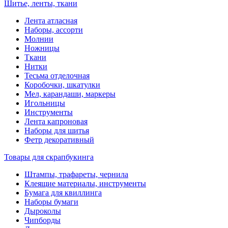
Шитье, ленты, ткани
Лента атласная
Наборы, ассорти
Молнии
Ножницы
Ткани
Нитки
Тесьма отделочная
Коробочки, шкатулки
Мел, карандаши, маркеры
Игольницы
Инструменты
Лента капроновая
Наборы для шитья
Фетр декоративный
Товары для скрапбукинга
Штампы, трафареты, чернила
Клеящие материалы, инструменты
Бумага для квиллинга
Наборы бумаги
Дыроколы
Чипборды