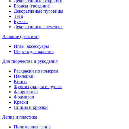
Декоративные открытки
Брадсы (гвоздики)
Декоративные пуговицы
Тэги
Бумага
Декоративные элементы
Валяние (фелтинг)
Иглы, аксессуары
Шерсть для валяния
Для творчества и рукоделия
Раскраски по номерам
Наклейки
Книги
Фурнитура для игрушек
Флористика
Фоамиран
Краски
Спицы и крючки
Лепка и пластика
Полимерная глина