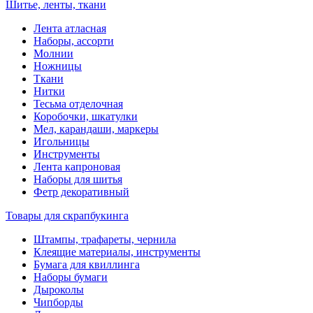
Шитье, ленты, ткани
Лента атласная
Наборы, ассорти
Молнии
Ножницы
Ткани
Нитки
Тесьма отделочная
Коробочки, шкатулки
Мел, карандаши, маркеры
Игольницы
Инструменты
Лента капроновая
Наборы для шитья
Фетр декоративный
Товары для скрапбукинга
Штампы, трафареты, чернила
Клеящие материалы, инструменты
Бумага для квиллинга
Наборы бумаги
Дыроколы
Чипборды