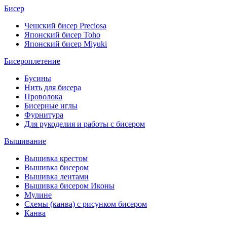
Бисер
Чешский бисер Preciosa
Японский бисер Toho
Японский бисер Miyuki
Бисероплетение
Бусины
Нить для бисера
Проволока
Бисерные иглы
Фурнитура
Для рукоделия и работы с бисером
Вышивание
Вышивка крестом
Вышивка бисером
Вышивка лентами
Вышивка бисером Иконы
Мулине
Схемы (канва) с рисунком бисером
Канва