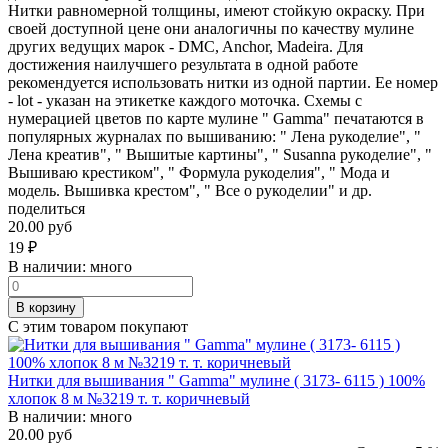
Нитки равномерной толщины, имеют стойкую окраску. При
своей доступной цене они аналогичны по качеству мулине
других ведущих марок - DMC, Anchor, Madeira. Для
достижения наилучшего результата в одной работе
рекомендуется использовать нитки из одной партии. Ее номер
- lot - указан на этикетке каждого моточка. Схемы с
нумерацией цветов по карте мулине " Gamma" печатаются в
популярных журналах по вышиванию: " Лена рукоделие", "
Лена креатив", " Вышитые картины", " Susanna рукоделие", "
Вышиваю крестиком", " Формула рукоделия", " Мода и
модель. Вышивка крестом", " Все о рукоделии" и др.
поделиться
20.00 руб
19
₽
В наличии:
много
В корзину
С этим товаром покупают
Нитки для вышивания " Gamma" мулине ( 3173- 6115 ) 100%
хлопок 8 м №3219 т. т. коричневый
В наличии:
много
20.00 руб