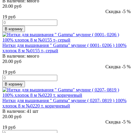
В наличии:
много
20.00 руб
Скидка -5 %
19
руб
В корзину
Нитки для вышивания " Gamma" мулине ( 0001- 0206 ) 100%
хлопок 8 м №0155 т- серый
В наличии:
много
20.00 руб
Скидка -5 %
19
руб
В корзину
Нитки для вышивания " Gamma" мулине ( 0207- 0819 ) 100%
хлопок 8 м №0220 т. коричневый
В наличии:
41 шт
20.00 руб
Скидка -5 %
19
руб