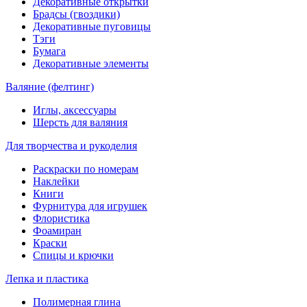
Декоративные открытки
Брадсы (гвоздики)
Декоративные пуговицы
Тэги
Бумага
Декоративные элементы
Валяние (фелтинг)
Иглы, аксессуары
Шерсть для валяния
Для творчества и рукоделия
Раскраски по номерам
Наклейки
Книги
Фурнитура для игрушек
Флористика
Фоамиран
Краски
Спицы и крючки
Лепка и пластика
Полимерная глина