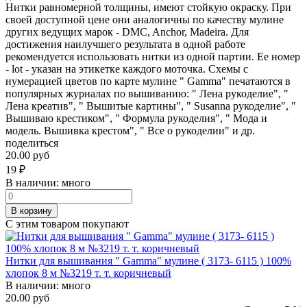
Нитки равномерной толщины, имеют стойкую окраску. При
своей доступной цене они аналогичны по качеству мулине
других ведущих марок - DMC, Anchor, Madeira. Для
достижения наилучшего результата в одной работе
рекомендуется использовать нитки из одной партии. Ее номер
- lot - указан на этикетке каждого моточка. Схемы с
нумерацией цветов по карте мулине " Gamma" печатаются в
популярных журналах по вышиванию: " Лена рукоделие", "
Лена креатив", " Вышитые картины", " Susanna рукоделие", "
Вышиваю крестиком", " Формула рукоделия", " Мода и
модель. Вышивка крестом", " Все о рукоделии" и др.
поделиться
20.00 руб
19
₽
В наличии:
много
В корзину
С этим товаром покупают
Нитки для вышивания " Gamma" мулине ( 3173- 6115 ) 100%
хлопок 8 м №3219 т. т. коричневый
В наличии:
много
20.00 руб