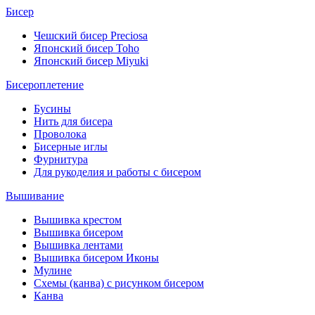
Бисер
Чешский бисер Preciosa
Японский бисер Toho
Японский бисер Miyuki
Бисероплетение
Бусины
Нить для бисера
Проволока
Бисерные иглы
Фурнитура
Для рукоделия и работы с бисером
Вышивание
Вышивка крестом
Вышивка бисером
Вышивка лентами
Вышивка бисером Иконы
Мулине
Схемы (канва) с рисунком бисером
Канва