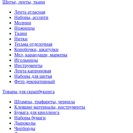
Шитье, ленты, ткани
Лента атласная
Наборы, ассорти
Молнии
Ножницы
Ткани
Нитки
Тесьма отделочная
Коробочки, шкатулки
Мел, карандаши, маркеры
Игольницы
Инструменты
Лента капроновая
Наборы для шитья
Фетр декоративный
Товары для скрапбукинга
Штампы, трафареты, чернила
Клеящие материалы, инструменты
Бумага для квиллинга
Наборы бумаги
Дыроколы
Чипборды