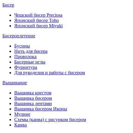
Бисер
Чешский бисер Preciosa
Японский бисер Toho
Японский бисер Miyuki
Бисероплетение
Бусины
Нить для бисера
Проволока
Бисерные иглы
Фурнитура
Для рукоделия и работы с бисером
Вышивание
Вышивка крестом
Вышивка бисером
Вышивка лентами
Вышивка бисером Иконы
Мулине
Схемы (канва) с рисунком бисером
Канва