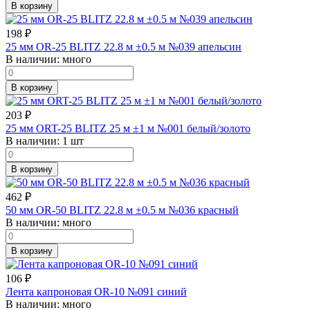
В корзину
198
₽
25 мм OR-25 BLITZ 22.8 м ±0.5 м №039 апельсин
В наличии:
много
В корзину
203
₽
25 мм ORT-25 BLITZ 25 м ±1 м №001 белый/золото
В наличии:
1 шт
В корзину
462
₽
50 мм OR-50 BLITZ 22.8 м ±0.5 м №036 красный
В наличии:
много
В корзину
106
₽
Лента капроновая OR-10 №091 синий
В наличии:
много