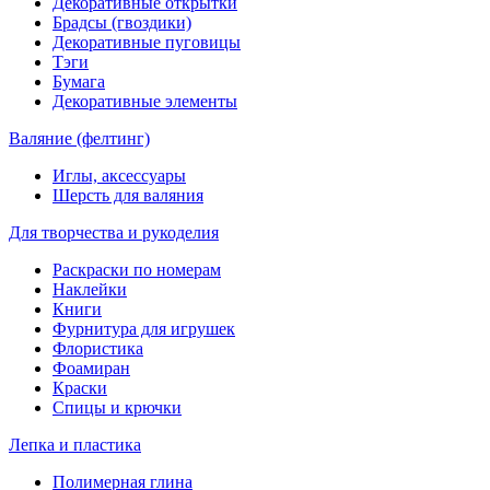
Декоративные открытки
Брадсы (гвоздики)
Декоративные пуговицы
Тэги
Бумага
Декоративные элементы
Валяние (фелтинг)
Иглы, аксессуары
Шерсть для валяния
Для творчества и рукоделия
Раскраски по номерам
Наклейки
Книги
Фурнитура для игрушек
Флористика
Фоамиран
Краски
Спицы и крючки
Лепка и пластика
Полимерная глина