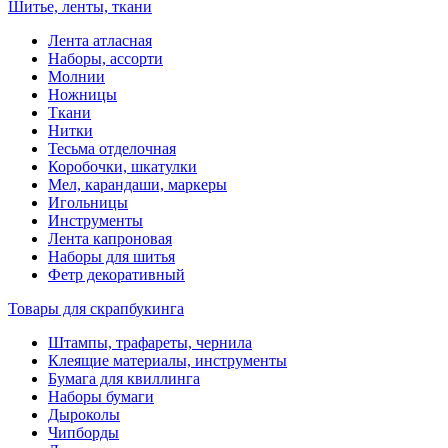
Шитье, ленты, ткани
Лента атласная
Наборы, ассорти
Молнии
Ножницы
Ткани
Нитки
Тесьма отделочная
Коробочки, шкатулки
Мел, карандаши, маркеры
Игольницы
Инструменты
Лента капроновая
Наборы для шитья
Фетр декоративный
Товары для скрапбукинга
Штампы, трафареты, чернила
Клеящие материалы, инструменты
Бумага для квиллинга
Наборы бумаги
Дыроколы
Чипборды