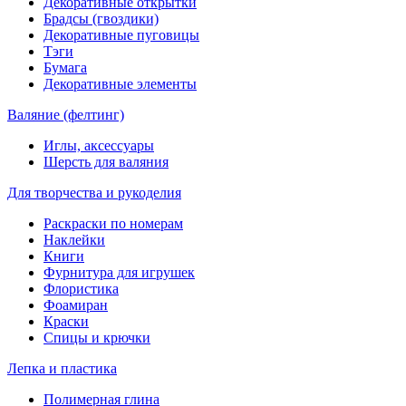
Декоративные открытки
Брадсы (гвоздики)
Декоративные пуговицы
Тэги
Бумага
Декоративные элементы
Валяние (фелтинг)
Иглы, аксессуары
Шерсть для валяния
Для творчества и рукоделия
Раскраски по номерам
Наклейки
Книги
Фурнитура для игрушек
Флористика
Фоамиран
Краски
Спицы и крючки
Лепка и пластика
Полимерная глина