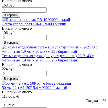
В наличии:
много
168
руб
В корзину
Лента капроновая OR-10 №009 рыжий
В наличии:
много
106
руб
В корзину
Тесьма отделочная сутаж (шнур отделочный) 02с2143 с
метанитью 1.9 мм х 20 м 838025 / бирюзовый
В наличии:
много
224
руб
В корзину
50 мм ( 2 ) AL-50P 5.4 м №022 бежевый
В наличии:
много
116.00 руб
Скидка -1 %
115
руб