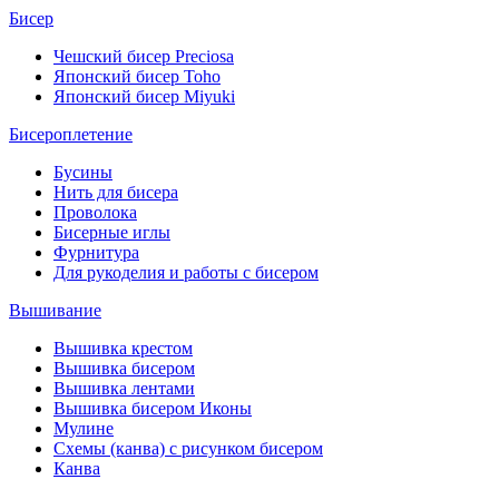
Бисер
Чешский бисер Preciosa
Японский бисер Toho
Японский бисер Miyuki
Бисероплетение
Бусины
Нить для бисера
Проволока
Бисерные иглы
Фурнитура
Для рукоделия и работы с бисером
Вышивание
Вышивка крестом
Вышивка бисером
Вышивка лентами
Вышивка бисером Иконы
Мулине
Схемы (канва) с рисунком бисером
Канва