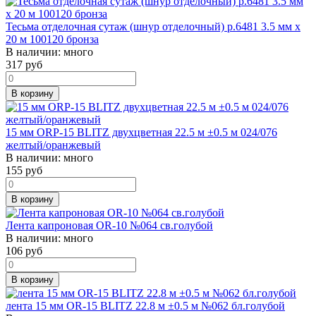
Тесьма отделочная сутаж (шнур отделочный) р.6481 3.5 мм х
20 м 100120 бронза
В наличии:
много
317
руб
В корзину
15 мм ORP-15 BLITZ двухцветная 22.5 м ±0.5 м 024/076
желтый/оранжевый
В наличии:
много
155
руб
В корзину
Лента капроновая OR-10 №064 св.голубой
В наличии:
много
106
руб
В корзину
лента 15 мм OR-15 BLITZ 22.8 м ±0.5 м №062 бл.голубой