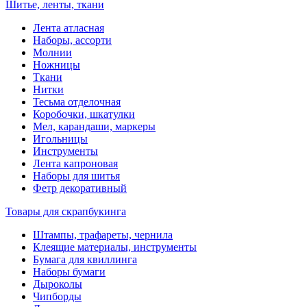
Шитье, ленты, ткани
Лента атласная
Наборы, ассорти
Молнии
Ножницы
Ткани
Нитки
Тесьма отделочная
Коробочки, шкатулки
Мел, карандаши, маркеры
Игольницы
Инструменты
Лента капроновая
Наборы для шитья
Фетр декоративный
Товары для скрапбукинга
Штампы, трафареты, чернила
Клеящие материалы, инструменты
Бумага для квиллинга
Наборы бумаги
Дыроколы
Чипборды