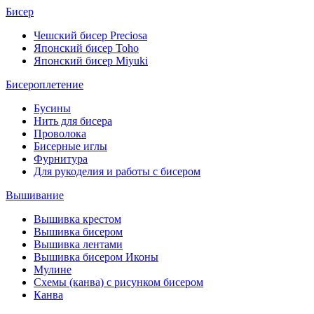
Бисер
Чешский бисер Preciosa
Японский бисер Toho
Японский бисер Miyuki
Бисероплетение
Бусины
Нить для бисера
Проволока
Бисерные иглы
Фурнитура
Для рукоделия и работы с бисером
Вышивание
Вышивка крестом
Вышивка бисером
Вышивка лентами
Вышивка бисером Иконы
Мулине
Схемы (канва) с рисунком бисером
Канва