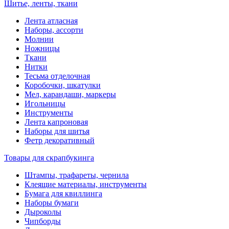
Шитье, ленты, ткани
Лента атласная
Наборы, ассорти
Молнии
Ножницы
Ткани
Нитки
Тесьма отделочная
Коробочки, шкатулки
Мел, карандаши, маркеры
Игольницы
Инструменты
Лента капроновая
Наборы для шитья
Фетр декоративный
Товары для скрапбукинга
Штампы, трафареты, чернила
Клеящие материалы, инструменты
Бумага для квиллинга
Наборы бумаги
Дыроколы
Чипборды