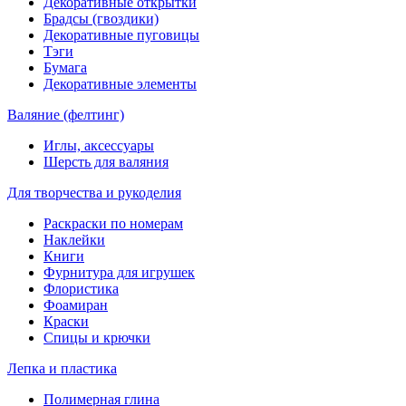
Декоративные открытки
Брадсы (гвоздики)
Декоративные пуговицы
Тэги
Бумага
Декоративные элементы
Валяние (фелтинг)
Иглы, аксессуары
Шерсть для валяния
Для творчества и рукоделия
Раскраски по номерам
Наклейки
Книги
Фурнитура для игрушек
Флористика
Фоамиран
Краски
Спицы и крючки
Лепка и пластика
Полимерная глина