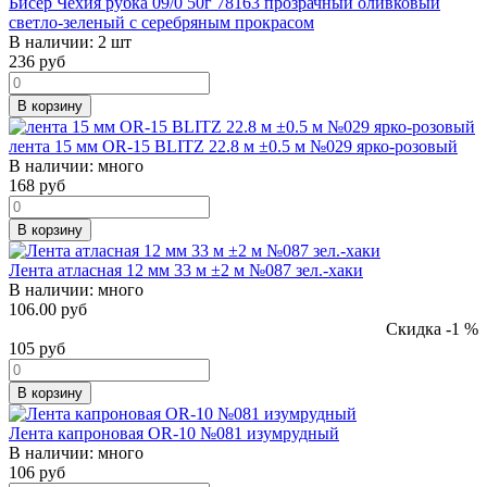
Бисер Чехия рубка 09/0 50г 78163 прозрачный оливковый
светло-зеленый с серебряным прокрасом
В наличии:
2 шт
236
руб
В корзину
лента 15 мм OR-15 BLITZ 22.8 м ±0.5 м №029 ярко-розовый
В наличии:
много
168
руб
В корзину
Лента атласная 12 мм 33 м ±2 м №087 зел.-хаки
В наличии:
много
106.00 руб
Скидка -1 %
105
руб
В корзину
Лента капроновая OR-10 №081 изумрудный
В наличии:
много
106
руб