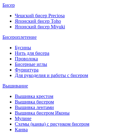
Бисер
Чешский бисер Preciosa
Японский бисер Toho
Японский бисер Miyuki
Бисероплетение
Бусины
Нить для бисера
Проволока
Бисерные иглы
Фурнитура
Для рукоделия и работы с бисером
Вышивание
Вышивка крестом
Вышивка бисером
Вышивка лентами
Вышивка бисером Иконы
Мулине
Схемы (канва) с рисунком бисером
Канва