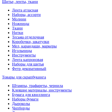
Шитье, ленты, ткани
Лента атласная
Наборы, ассорти
Молнии
Ножницы
Ткани
Нитки
Тесьма отделочная
Коробочки, шкатулки
Мел, карандаши, маркеры
Игольницы
Инструменты
Лента капроновая
Наборы для шитья
Фетр декоративный
Товары для скрапбукинга
Штампы, трафареты, чернила
Клеящие материалы, инструменты
Бумага для квиллинга
Наборы бумаги
Дыроколы
Чипборды