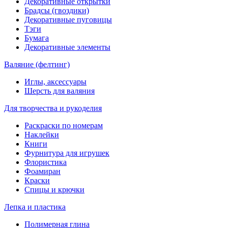
Декоративные открытки
Брадсы (гвоздики)
Декоративные пуговицы
Тэги
Бумага
Декоративные элементы
Валяние (фелтинг)
Иглы, аксессуары
Шерсть для валяния
Для творчества и рукоделия
Раскраски по номерам
Наклейки
Книги
Фурнитура для игрушек
Флористика
Фоамиран
Краски
Спицы и крючки
Лепка и пластика
Полимерная глина