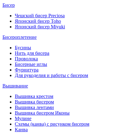
Бисер
Чешский бисер Preciosa
Японский бисер Toho
Японский бисер Miyuki
Бисероплетение
Бусины
Нить для бисера
Проволока
Бисерные иглы
Фурнитура
Для рукоделия и работы с бисером
Вышивание
Вышивка крестом
Вышивка бисером
Вышивка лентами
Вышивка бисером Иконы
Мулине
Схемы (канва) с рисунком бисером
Канва