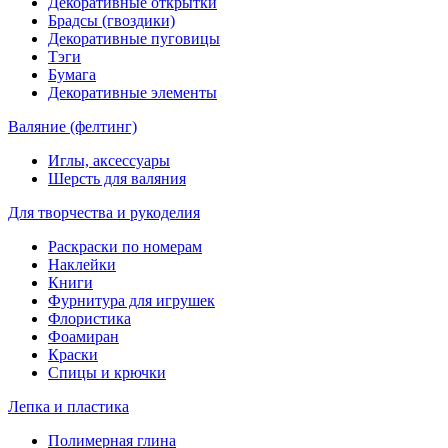
Декоративные открытки
Брадсы (гвоздики)
Декоративные пуговицы
Тэги
Бумага
Декоративные элементы
Валяние (фелтинг)
Иглы, аксессуары
Шерсть для валяния
Для творчества и рукоделия
Раскраски по номерам
Наклейки
Книги
Фурнитура для игрушек
Флористика
Фоамиран
Краски
Спицы и крючки
Лепка и пластика
Полимерная глина