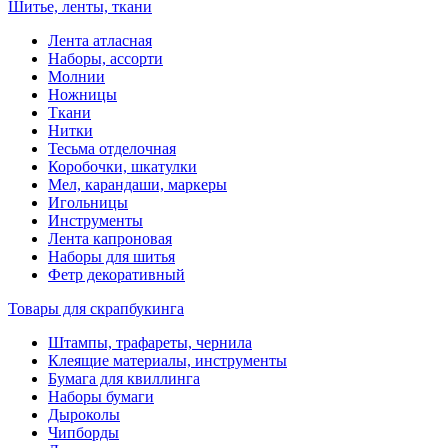
Шитье, ленты, ткани
Лента атласная
Наборы, ассорти
Молнии
Ножницы
Ткани
Нитки
Тесьма отделочная
Коробочки, шкатулки
Мел, карандаши, маркеры
Игольницы
Инструменты
Лента капроновая
Наборы для шитья
Фетр декоративный
Товары для скрапбукинга
Штампы, трафареты, чернила
Клеящие материалы, инструменты
Бумага для квиллинга
Наборы бумаги
Дыроколы
Чипборды