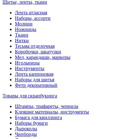
Шитье, ленты, ткани
Лента атласная
Наборы, ассорти
Молнии
Ножницы
Ткани
Нитки
Тесьма отделочная
Коробочки, шкатулки
Мел, карандаши, маркеры
Игольницы
Инструменты
Лента капроновая
Наборы для шитья
Фетр декоративный
Товары для скрапбукинга
Штампы, трафареты, чернила
Клеящие материалы, инструменты
Бумага для квиллинга
Наборы бумаги
Дыроколы
Чипборды