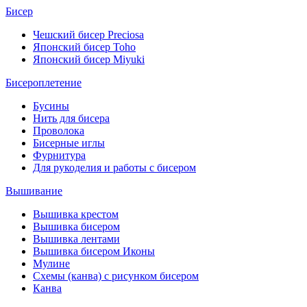
Бисер
Чешский бисер Preciosa
Японский бисер Toho
Японский бисер Miyuki
Бисероплетение
Бусины
Нить для бисера
Проволока
Бисерные иглы
Фурнитура
Для рукоделия и работы с бисером
Вышивание
Вышивка крестом
Вышивка бисером
Вышивка лентами
Вышивка бисером Иконы
Мулине
Схемы (канва) с рисунком бисером
Канва