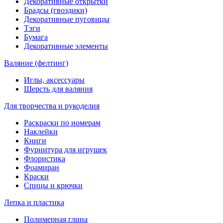
Декоративные открытки
Брадсы (гвоздики)
Декоративные пуговицы
Тэги
Бумага
Декоративные элементы
Валяние (фелтинг)
Иглы, аксессуары
Шерсть для валяния
Для творчества и рукоделия
Раскраски по номерам
Наклейки
Книги
Фурнитура для игрушек
Флористика
Фоамиран
Краски
Спицы и крючки
Лепка и пластика
Полимерная глина