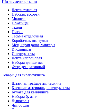
Шитье, ленты, ткани
Лента атласная
Наборы, ассорти
Молнии
Ножницы
Ткани
Нитки
Тесьма отделочная
Коробочки, шкатулки
Мел, карандаши, маркеры
Игольницы
Инструменты
Лента капроновая
Наборы для шитья
Фетр декоративный
Товары для скрапбукинга
Штампы, трафареты, чернила
Клеящие материалы, инструменты
Бумага для квиллинга
Наборы бумаги
Дыроколы
Чипборды