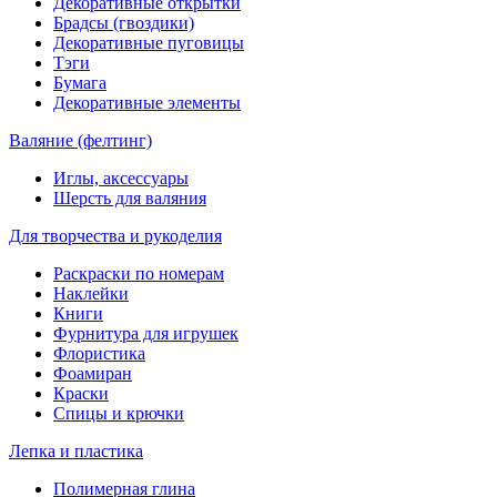
Декоративные открытки
Брадсы (гвоздики)
Декоративные пуговицы
Тэги
Бумага
Декоративные элементы
Валяние (фелтинг)
Иглы, аксессуары
Шерсть для валяния
Для творчества и рукоделия
Раскраски по номерам
Наклейки
Книги
Фурнитура для игрушек
Флористика
Фоамиран
Краски
Спицы и крючки
Лепка и пластика
Полимерная глина