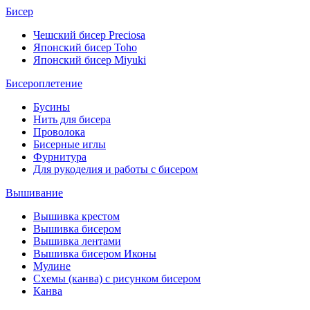
Бисер
Чешский бисер Preciosa
Японский бисер Toho
Японский бисер Miyuki
Бисероплетение
Бусины
Нить для бисера
Проволока
Бисерные иглы
Фурнитура
Для рукоделия и работы с бисером
Вышивание
Вышивка крестом
Вышивка бисером
Вышивка лентами
Вышивка бисером Иконы
Мулине
Схемы (канва) с рисунком бисером
Канва