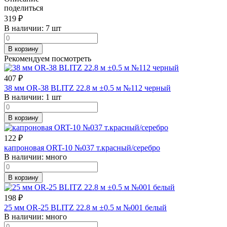
поделиться
319
₽
В наличии:
7 шт
В корзину
Рекомендуем посмотреть
407
₽
38 мм OR-38 BLITZ 22.8 м ±0.5 м №112 черный
В наличии:
1 шт
В корзину
122
₽
капроновая ORT-10 №037 т.красный/серебро
В наличии:
много
В корзину
198
₽
25 мм OR-25 BLITZ 22.8 м ±0.5 м №001 белый
В наличии:
много