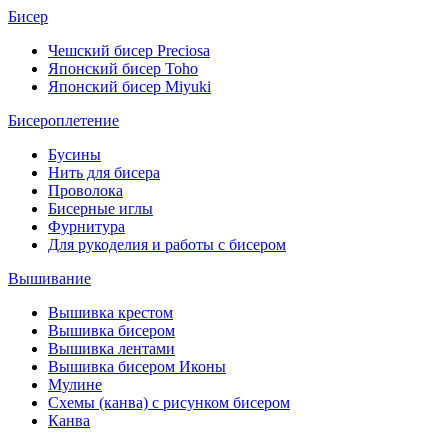
Бисер
Чешский бисер Preciosa
Японский бисер Toho
Японский бисер Miyuki
Бисероплетение
Бусины
Нить для бисера
Проволока
Бисерные иглы
Фурнитура
Для рукоделия и работы с бисером
Вышивание
Вышивка крестом
Вышивка бисером
Вышивка лентами
Вышивка бисером Иконы
Мулине
Схемы (канва) с рисунком бисером
Канва