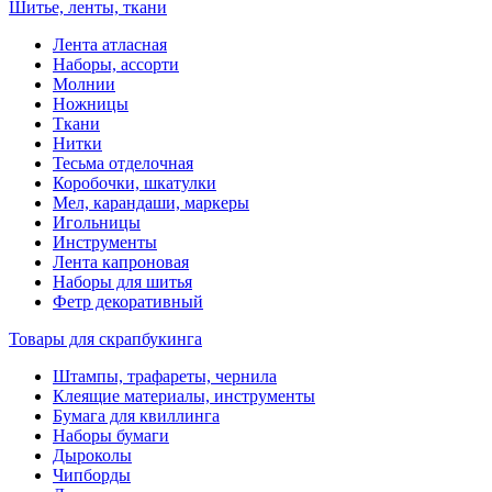
Шитье, ленты, ткани
Лента атласная
Наборы, ассорти
Молнии
Ножницы
Ткани
Нитки
Тесьма отделочная
Коробочки, шкатулки
Мел, карандаши, маркеры
Игольницы
Инструменты
Лента капроновая
Наборы для шитья
Фетр декоративный
Товары для скрапбукинга
Штампы, трафареты, чернила
Клеящие материалы, инструменты
Бумага для квиллинга
Наборы бумаги
Дыроколы
Чипборды