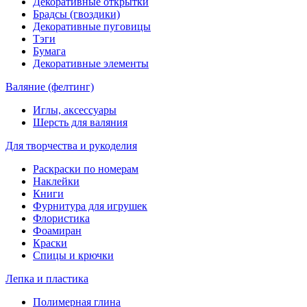
Декоративные открытки
Брадсы (гвоздики)
Декоративные пуговицы
Тэги
Бумага
Декоративные элементы
Валяние (фелтинг)
Иглы, аксессуары
Шерсть для валяния
Для творчества и рукоделия
Раскраски по номерам
Наклейки
Книги
Фурнитура для игрушек
Флористика
Фоамиран
Краски
Спицы и крючки
Лепка и пластика
Полимерная глина