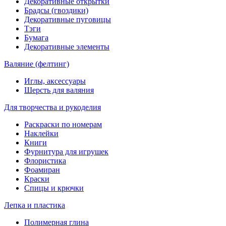
Декоративные открытки
Брадсы (гвоздики)
Декоративные пуговицы
Тэги
Бумага
Декоративные элементы
Валяние (фелтинг)
Иглы, аксессуары
Шерсть для валяния
Для творчества и рукоделия
Раскраски по номерам
Наклейки
Книги
Фурнитура для игрушек
Флористика
Фоамиран
Краски
Спицы и крючки
Лепка и пластика
Полимерная глина