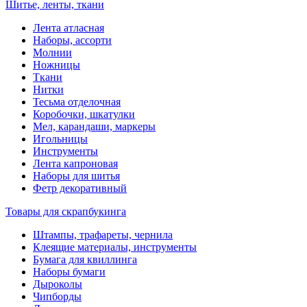
Шитье, ленты, ткани
Лента атласная
Наборы, ассорти
Молнии
Ножницы
Ткани
Нитки
Тесьма отделочная
Коробочки, шкатулки
Мел, карандаши, маркеры
Игольницы
Инструменты
Лента капроновая
Наборы для шитья
Фетр декоративный
Товары для скрапбукинга
Штампы, трафареты, чернила
Клеящие материалы, инструменты
Бумага для квиллинга
Наборы бумаги
Дыроколы
Чипборды