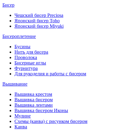
Бисер
Чешский бисер Preciosa
Японский бисер Toho
Японский бисер Miyuki
Бисероплетение
Бусины
Нить для бисера
Проволока
Бисерные иглы
Фурнитура
Для рукоделия и работы с бисером
Вышивание
Вышивка крестом
Вышивка бисером
Вышивка лентами
Вышивка бисером Иконы
Мулине
Схемы (канва) с рисунком бисером
Канва