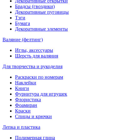
Декоративные открытки
Брадсы (гвоздики)
Декоративные пуговицы
Тэги
Бумага
Декоративные элементы
Валяние (фелтинг)
Иглы, аксессуары
Шерсть для валяния
Для творчества и рукоделия
Раскраски по номерам
Наклейки
Книги
Фурнитура для игрушек
Флористика
Фоамиран
Краски
Спицы и крючки
Лепка и пластика
Полимерная глина