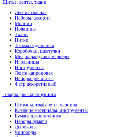
Шитье, ленты, ткани
Лента атласная
Наборы, ассорти
Молнии
Ножницы
Ткани
Нитки
Тесьма отделочная
Коробочки, шкатулки
Мел, карандаши, маркеры
Игольницы
Инструменты
Лента капроновая
Наборы для шитья
Фетр декоративный
Товары для скрапбукинга
Штампы, трафареты, чернила
Клеящие материалы, инструменты
Бумага для квиллинга
Наборы бумаги
Дыроколы
Чипборды