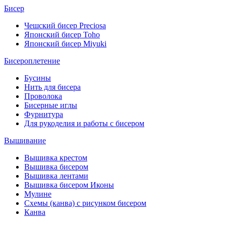
Бисер
Чешский бисер Preciosa
Японский бисер Toho
Японский бисер Miyuki
Бисероплетение
Бусины
Нить для бисера
Проволока
Бисерные иглы
Фурнитура
Для рукоделия и работы с бисером
Вышивание
Вышивка крестом
Вышивка бисером
Вышивка лентами
Вышивка бисером Иконы
Мулине
Схемы (канва) с рисунком бисером
Канва