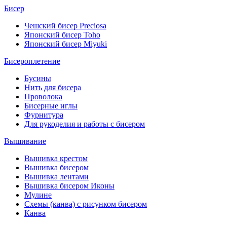
Бисер
Чешский бисер Preciosa
Японский бисер Toho
Японский бисер Miyuki
Бисероплетение
Бусины
Нить для бисера
Проволока
Бисерные иглы
Фурнитура
Для рукоделия и работы с бисером
Вышивание
Вышивка крестом
Вышивка бисером
Вышивка лентами
Вышивка бисером Иконы
Мулине
Схемы (канва) с рисунком бисером
Канва