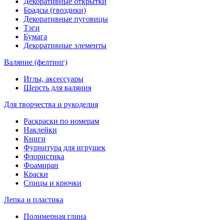
Декоративные открытки
Брадсы (гвоздики)
Декоративные пуговицы
Тэги
Бумага
Декоративные элементы
Валяние (фелтинг)
Иглы, аксессуары
Шерсть для валяния
Для творчества и рукоделия
Раскраски по номерам
Наклейки
Книги
Фурнитура для игрушек
Флористика
Фоамиран
Краски
Спицы и крючки
Лепка и пластика
Полимерная глина