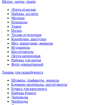
Шитье, ленты, ткани
Лента атласная
Наборы, ассорти
Молнии
Ножницы
Ткани
Нитки
Тесьма отделочная
Коробочки, шкатулки
Мел, карандаши, маркеры
Игольницы
Инструменты
Лента капроновая
Наборы для шитья
Фетр декоративный
Товары для скрапбукинга
Штампы, трафареты, чернила
Клеящие материалы, инструменты
Бумага для квиллинга
Наборы бумаги
Дыроколы
Чипборды