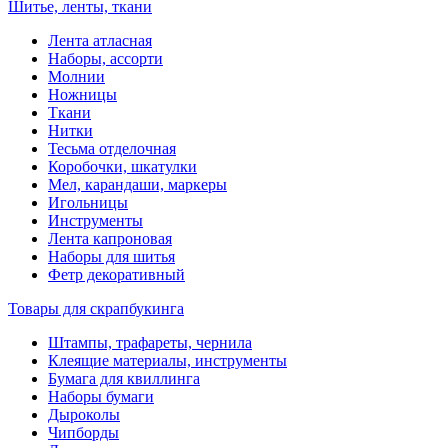
Шитье, ленты, ткани
Лента атласная
Наборы, ассорти
Молнии
Ножницы
Ткани
Нитки
Тесьма отделочная
Коробочки, шкатулки
Мел, карандаши, маркеры
Игольницы
Инструменты
Лента капроновая
Наборы для шитья
Фетр декоративный
Товары для скрапбукинга
Штампы, трафареты, чернила
Клеящие материалы, инструменты
Бумага для квиллинга
Наборы бумаги
Дыроколы
Чипборды