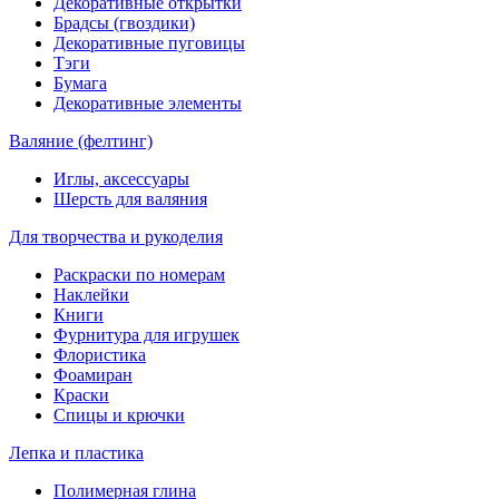
Декоративные открытки
Брадсы (гвоздики)
Декоративные пуговицы
Тэги
Бумага
Декоративные элементы
Валяние (фелтинг)
Иглы, аксессуары
Шерсть для валяния
Для творчества и рукоделия
Раскраски по номерам
Наклейки
Книги
Фурнитура для игрушек
Флористика
Фоамиран
Краски
Спицы и крючки
Лепка и пластика
Полимерная глина