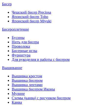
Бисер
Чешский бисер Preciosa
Японский бисер Toho
Японский бисер Miyuki
Бисероплетение
Бусины
Нить для бисера
Проволока
Бисерные иглы
Фурнитура
Для рукоделия и работы с бисером
Вышивание
Вышивка крестом
Вышивка бисером
Вышивка лентами
Вышивка бисером Иконы
Мулине
Схемы (канва) с рисунком бисером
Канва