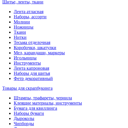
Шитье, ленты, ткани
Лента атласная
Наборы, ассорти
Молнии
Ножницы
Ткани
Нитки
Тесьма отделочная
Коробочки, шкатулки
Мел, карандаши, маркеры
Игольницы
Инструменты
Лента капроновая
Наборы для шитья
Фетр декоративный
Товары для скрапбукинга
Штампы, трафареты, чернила
Клеящие материалы, инструменты
Бумага для квиллинга
Наборы бумаги
Дыроколы
Чипборды