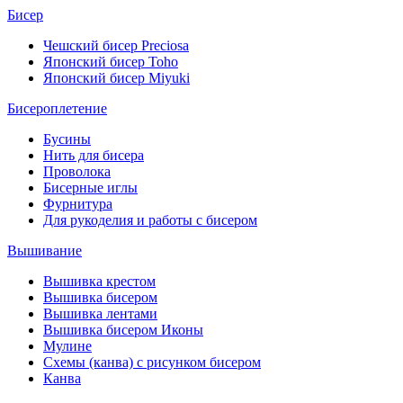
Бисер
Чешский бисер Preciosa
Японский бисер Toho
Японский бисер Miyuki
Бисероплетение
Бусины
Нить для бисера
Проволока
Бисерные иглы
Фурнитура
Для рукоделия и работы с бисером
Вышивание
Вышивка крестом
Вышивка бисером
Вышивка лентами
Вышивка бисером Иконы
Мулине
Схемы (канва) с рисунком бисером
Канва