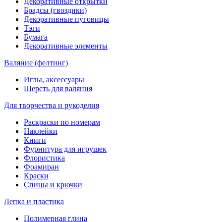
Декоративные открытки
Брадсы (гвоздики)
Декоративные пуговицы
Тэги
Бумага
Декоративные элементы
Валяние (фелтинг)
Иглы, аксессуары
Шерсть для валяния
Для творчества и рукоделия
Раскраски по номерам
Наклейки
Книги
Фурнитура для игрушек
Флористика
Фоамиран
Краски
Спицы и крючки
Лепка и пластика
Полимерная глина