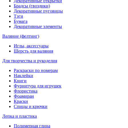
Декоративные открытки
Брадсы (гвоздики)
Декоративные пуговицы
Тэги
Бумага
Декоративные элементы
Валяние (фелтинг)
Иглы, аксессуары
Шерсть для валяния
Для творчества и рукоделия
Раскраски по номерам
Наклейки
Книги
Фурнитура для игрушек
Флористика
Фоамиран
Краски
Спицы и крючки
Лепка и пластика
Полимерная глина