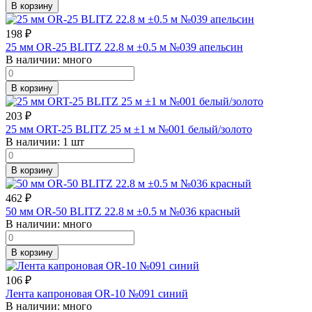
В корзину
198
₽
25 мм OR-25 BLITZ 22.8 м ±0.5 м №039 апельсин
В наличии:
много
В корзину
203
₽
25 мм ORT-25 BLITZ 25 м ±1 м №001 белый/золото
В наличии:
1 шт
В корзину
462
₽
50 мм OR-50 BLITZ 22.8 м ±0.5 м №036 красный
В наличии:
много
В корзину
106
₽
Лента капроновая OR-10 №091 синий
В наличии:
много