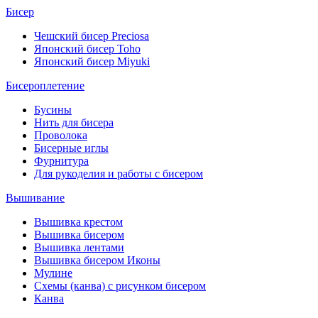
Бисер
Чешский бисер Preciosa
Японский бисер Toho
Японский бисер Miyuki
Бисероплетение
Бусины
Нить для бисера
Проволока
Бисерные иглы
Фурнитура
Для рукоделия и работы с бисером
Вышивание
Вышивка крестом
Вышивка бисером
Вышивка лентами
Вышивка бисером Иконы
Мулине
Схемы (канва) с рисунком бисером
Канва