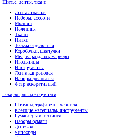
Шитье, ленты, ткани
Лента атласная
Наборы, ассорти
Молнии
Ножницы
Ткани
Нитки
Тесьма отделочная
Коробочки, шкатулки
Мел, карандаши, маркеры
Игольницы
Инструменты
Лента капроновая
Наборы для шитья
Фетр декоративный
Товары для скрапбукинга
Штампы, трафареты, чернила
Клеящие материалы, инструменты
Бумага для квиллинга
Наборы бумаги
Дыроколы
Чипборды