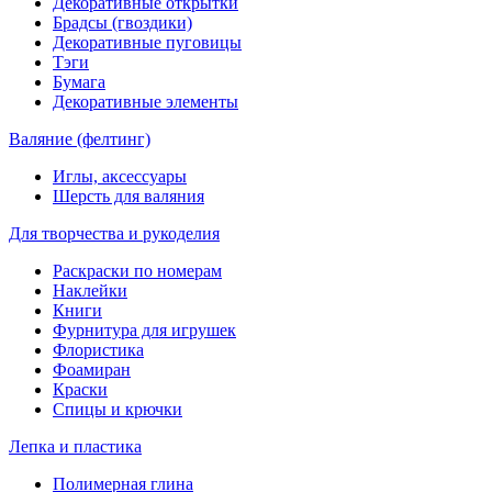
Декоративные открытки
Брадсы (гвоздики)
Декоративные пуговицы
Тэги
Бумага
Декоративные элементы
Валяние (фелтинг)
Иглы, аксессуары
Шерсть для валяния
Для творчества и рукоделия
Раскраски по номерам
Наклейки
Книги
Фурнитура для игрушек
Флористика
Фоамиран
Краски
Спицы и крючки
Лепка и пластика
Полимерная глина