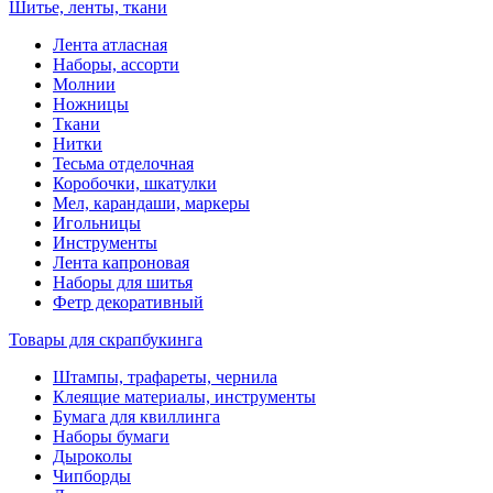
Шитье, ленты, ткани
Лента атласная
Наборы, ассорти
Молнии
Ножницы
Ткани
Нитки
Тесьма отделочная
Коробочки, шкатулки
Мел, карандаши, маркеры
Игольницы
Инструменты
Лента капроновая
Наборы для шитья
Фетр декоративный
Товары для скрапбукинга
Штампы, трафареты, чернила
Клеящие материалы, инструменты
Бумага для квиллинга
Наборы бумаги
Дыроколы
Чипборды