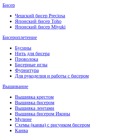
Бисер
Чешский бисер Preciosa
Японский бисер Toho
Японский бисер Miyuki
Бисероплетение
Бусины
Нить для бисера
Проволока
Бисерные иглы
Фурнитура
Для рукоделия и работы с бисером
Вышивание
Вышивка крестом
Вышивка бисером
Вышивка лентами
Вышивка бисером Иконы
Мулине
Схемы (канва) с рисунком бисером
Канва