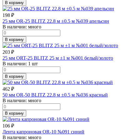
В корзину
198
₽
25 мм OR-25 BLITZ 22.8 м ±0.5 м №039 апельсин
В наличии:
много
В корзину
203
₽
25 мм ORT-25 BLITZ 25 м ±1 м №001 белый/золото
В наличии:
1 шт
В корзину
462
₽
50 мм OR-50 BLITZ 22.8 м ±0.5 м №036 красный
В наличии:
много
В корзину
106
₽
Лента капроновая OR-10 №091 синий
В наличии:
много