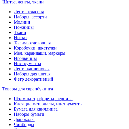
Шитье, ленты, ткани
Лента атласная
Наборы, ассорти
Молнии
Ножницы
Ткани
Нитки
Тесьма отделочная
Коробочки, шкатулки
Мел, карандаши, маркеры
Игольницы
Инструменты
Лента капроновая
Наборы для шитья
Фетр декоративный
Товары для скрапбукинга
Штампы, трафареты, чернила
Клеящие материалы, инструменты
Бумага для квиллинга
Наборы бумаги
Дыроколы
Чипборды