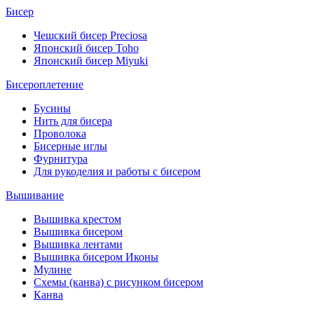
Бисер
Чешский бисер Preciosa
Японский бисер Toho
Японский бисер Miyuki
Бисероплетение
Бусины
Нить для бисера
Проволока
Бисерные иглы
Фурнитура
Для рукоделия и работы с бисером
Вышивание
Вышивка крестом
Вышивка бисером
Вышивка лентами
Вышивка бисером Иконы
Мулине
Схемы (канва) с рисунком бисером
Канва