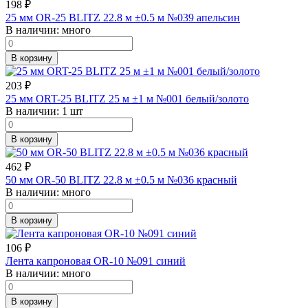
198
₽
25 мм OR-25 BLITZ 22.8 м ±0.5 м №039 апельсин
В наличии:
много
В корзину
203
₽
25 мм ORT-25 BLITZ 25 м ±1 м №001 белый/золото
В наличии:
1 шт
В корзину
462
₽
50 мм OR-50 BLITZ 22.8 м ±0.5 м №036 красный
В наличии:
много
В корзину
106
₽
Лента капроновая OR-10 №091 синий
В наличии:
много
В корзину