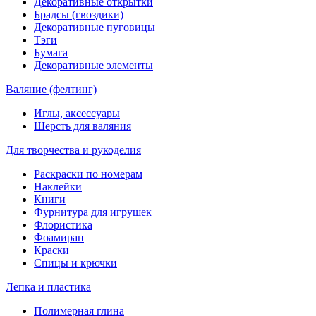
Декоративные открытки
Брадсы (гвоздики)
Декоративные пуговицы
Тэги
Бумага
Декоративные элементы
Валяние (фелтинг)
Иглы, аксессуары
Шерсть для валяния
Для творчества и рукоделия
Раскраски по номерам
Наклейки
Книги
Фурнитура для игрушек
Флористика
Фоамиран
Краски
Спицы и крючки
Лепка и пластика
Полимерная глина