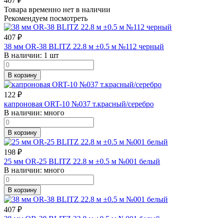
407
₽
Товара временно нет в наличии
Рекомендуем посмотреть
407
₽
38 мм OR-38 BLITZ 22.8 м ±0.5 м №112 черный
В наличии:
1 шт
В корзину
122
₽
капроновая ORT-10 №037 т.красный/серебро
В наличии:
много
В корзину
198
₽
25 мм OR-25 BLITZ 22.8 м ±0.5 м №001 белый
В наличии:
много
В корзину
407
₽