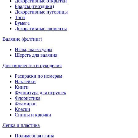
Декоративные открытки
Брадсы (гвоздики)
Декоративные пуговицы
Тэги
Бумага
Декоративные элементы
Валяние (фелтинг)
Иглы, аксессуары
Шерсть для валяния
Для творчества и рукоделия
Раскраски по номерам
Наклейки
Книги
Фурнитура для игрушек
Флористика
Фоамиран
Краски
Спицы и крючки
Лепка и пластика
Полимерная глина