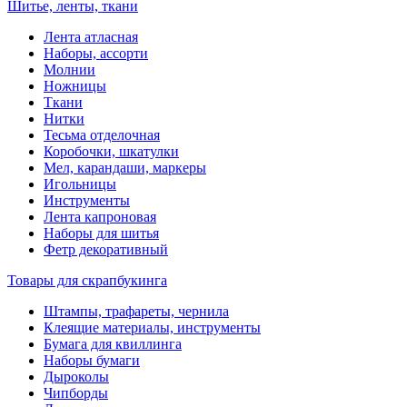
Шитье, ленты, ткани
Лента атласная
Наборы, ассорти
Молнии
Ножницы
Ткани
Нитки
Тесьма отделочная
Коробочки, шкатулки
Мел, карандаши, маркеры
Игольницы
Инструменты
Лента капроновая
Наборы для шитья
Фетр декоративный
Товары для скрапбукинга
Штампы, трафареты, чернила
Клеящие материалы, инструменты
Бумага для квиллинга
Наборы бумаги
Дыроколы
Чипборды