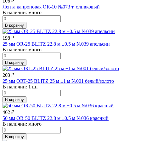
106
₽
Лента капроновая OR-10 №073 т. оливковый
В наличии:
много
В корзину
198
₽
25 мм OR-25 BLITZ 22.8 м ±0.5 м №039 апельсин
В наличии:
много
В корзину
203
₽
25 мм ORT-25 BLITZ 25 м ±1 м №001 белый/золото
В наличии:
1 шт
В корзину
462
₽
50 мм OR-50 BLITZ 22.8 м ±0.5 м №036 красный
В наличии:
много
В корзину