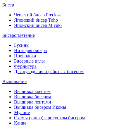
Бисер
Чешский бисер Preciosa
Японский бисер Toho
Японский бисер Miyuki
Бисероплетение
Бусины
Нить для бисера
Проволока
Бисерные иглы
Фурнитура
Для рукоделия и работы с бисером
Вышивание
Вышивка крестом
Вышивка бисером
Вышивка лентами
Вышивка бисером Иконы
Мулине
Схемы (канва) с рисунком бисером
Канва