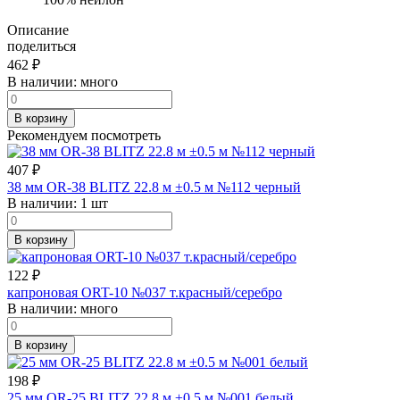
Описание
поделиться
462
₽
В наличии:
много
В корзину
Рекомендуем посмотреть
407
₽
38 мм OR-38 BLITZ 22.8 м ±0.5 м №112 черный
В наличии:
1 шт
В корзину
122
₽
капроновая ORT-10 №037 т.красный/серебро
В наличии:
много
В корзину
198
₽
25 мм OR-25 BLITZ 22.8 м ±0.5 м №001 белый