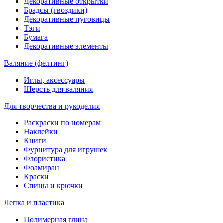
Декоративные открытки
Брадсы (гвоздики)
Декоративные пуговицы
Тэги
Бумага
Декоративные элементы
Валяние (фелтинг)
Иглы, аксессуары
Шерсть для валяния
Для творчества и рукоделия
Раскраски по номерам
Наклейки
Книги
Фурнитура для игрушек
Флористика
Фоамиран
Краски
Спицы и крючки
Лепка и пластика
Полимерная глина