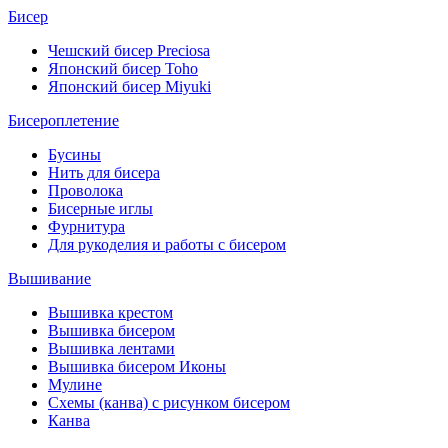
Бисер
Чешский бисер Preciosa
Японский бисер Toho
Японский бисер Miyuki
Бисероплетение
Бусины
Нить для бисера
Проволока
Бисерные иглы
Фурнитура
Для рукоделия и работы с бисером
Вышивание
Вышивка крестом
Вышивка бисером
Вышивка лентами
Вышивка бисером Иконы
Мулине
Схемы (канва) с рисунком бисером
Канва