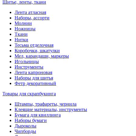
Шитье, ленты, ткани
Лента атласная
Наборы, ассорти
Молнии
Ножницы
Ткани
Нитки
Тесьма отделочная
Коробочки, шкатулки
Мел, карандаши, маркеры
Игольницы
Инструменты
Лента капроновая
Наборы для шитья
Фетр декоративный
Товары для скрапбукинга
Штампы, трафареты, чернила
Клеящие материалы, инструменты
Бумага для квиллинга
Наборы бумаги
Дыроколы
Чипборды