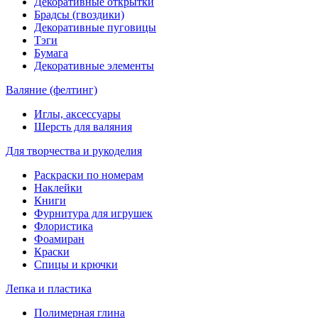
Декоративные открытки
Брадсы (гвоздики)
Декоративные пуговицы
Тэги
Бумага
Декоративные элементы
Валяние (фелтинг)
Иглы, аксессуары
Шерсть для валяния
Для творчества и рукоделия
Раскраски по номерам
Наклейки
Книги
Фурнитура для игрушек
Флористика
Фоамиран
Краски
Спицы и крючки
Лепка и пластика
Полимерная глина