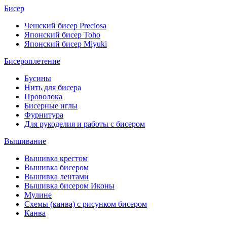
Бисер
Чешский бисер Preciosa
Японский бисер Toho
Японский бисер Miyuki
Бисероплетение
Бусины
Нить для бисера
Проволока
Бисерные иглы
Фурнитура
Для рукоделия и работы с бисером
Вышивание
Вышивка крестом
Вышивка бисером
Вышивка лентами
Вышивка бисером Иконы
Мулине
Схемы (канва) с рисунком бисером
Канва