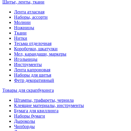
Шитье, ленты, ткани
Лента атласная
Наборы, ассорти
Молнии
Ножницы
Ткани
Нитки
Тесьма отделочная
Коробочки, шкатулки
Мел, карандаши, маркеры
Игольницы
Инструменты
Лента капроновая
Наборы для шитья
Фетр декоративный
Товары для скрапбукинга
Штампы, трафареты, чернила
Клеящие материалы, инструменты
Бумага для квиллинга
Наборы бумаги
Дыроколы
Чипборды