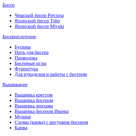
Бисер
Чешский бисер Preciosa
Японский бисер Toho
Японский бисер Miyuki
Бисероплетение
Бусины
Нить для бисера
Проволока
Бисерные иглы
Фурнитура
Для рукоделия и работы с бисером
Вышивание
Вышивка крестом
Вышивка бисером
Вышивка лентами
Вышивка бисером Иконы
Мулине
Схемы (канва) с рисунком бисером
Канва