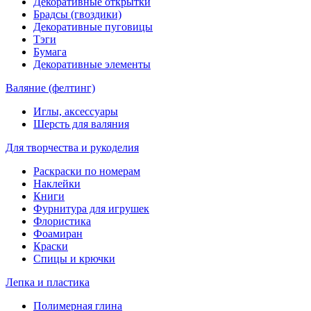
Декоративные открытки
Брадсы (гвоздики)
Декоративные пуговицы
Тэги
Бумага
Декоративные элементы
Валяние (фелтинг)
Иглы, аксессуары
Шерсть для валяния
Для творчества и рукоделия
Раскраски по номерам
Наклейки
Книги
Фурнитура для игрушек
Флористика
Фоамиран
Краски
Спицы и крючки
Лепка и пластика
Полимерная глина