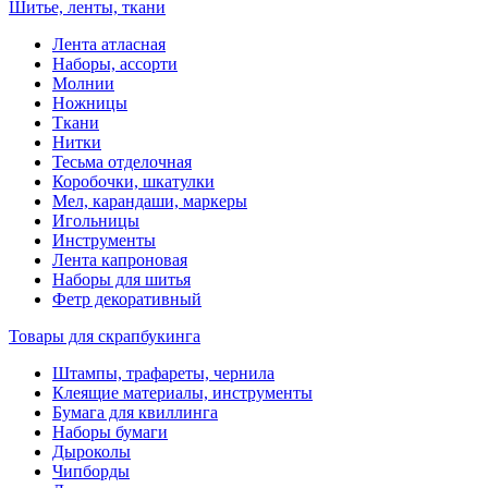
Шитье, ленты, ткани
Лента атласная
Наборы, ассорти
Молнии
Ножницы
Ткани
Нитки
Тесьма отделочная
Коробочки, шкатулки
Мел, карандаши, маркеры
Игольницы
Инструменты
Лента капроновая
Наборы для шитья
Фетр декоративный
Товары для скрапбукинга
Штампы, трафареты, чернила
Клеящие материалы, инструменты
Бумага для квиллинга
Наборы бумаги
Дыроколы
Чипборды