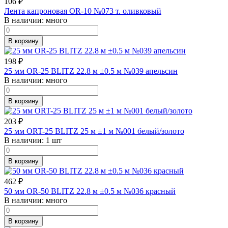
106
₽
Лента капроновая OR-10 №073 т. оливковый
В наличии:
много
В корзину
198
₽
25 мм OR-25 BLITZ 22.8 м ±0.5 м №039 апельсин
В наличии:
много
В корзину
203
₽
25 мм ORT-25 BLITZ 25 м ±1 м №001 белый/золото
В наличии:
1 шт
В корзину
462
₽
50 мм OR-50 BLITZ 22.8 м ±0.5 м №036 красный
В наличии:
много
В корзину