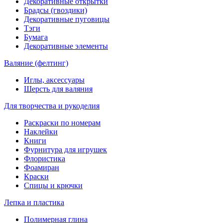
Декоративные открытки
Брадсы (гвоздики)
Декоративные пуговицы
Тэги
Бумага
Декоративные элементы
Валяние (фелтинг)
Иглы, аксессуары
Шерсть для валяния
Для творчества и рукоделия
Раскраски по номерам
Наклейки
Книги
Фурнитура для игрушек
Флористика
Фоамиран
Краски
Спицы и крючки
Лепка и пластика
Полимерная глина