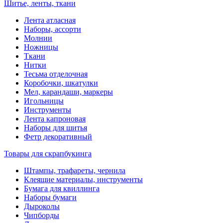
Шитье, ленты, ткани
Лента атласная
Наборы, ассорти
Молнии
Ножницы
Ткани
Нитки
Тесьма отделочная
Коробочки, шкатулки
Мел, карандаши, маркеры
Игольницы
Инструменты
Лента капроновая
Наборы для шитья
Фетр декоративный
Товары для скрапбукинга
Штампы, трафареты, чернила
Клеящие материалы, инструменты
Бумага для квиллинга
Наборы бумаги
Дыроколы
Чипборды