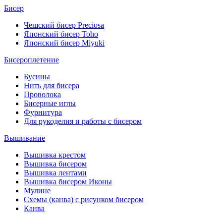
Бисер
Чешский бисер Preciosa
Японский бисер Toho
Японский бисер Miyuki
Бисероплетение
Бусины
Нить для бисера
Проволока
Бисерные иглы
Фурнитура
Для рукоделия и работы с бисером
Вышивание
Вышивка крестом
Вышивка бисером
Вышивка лентами
Вышивка бисером Иконы
Мулине
Схемы (канва) с рисунком бисером
Канва