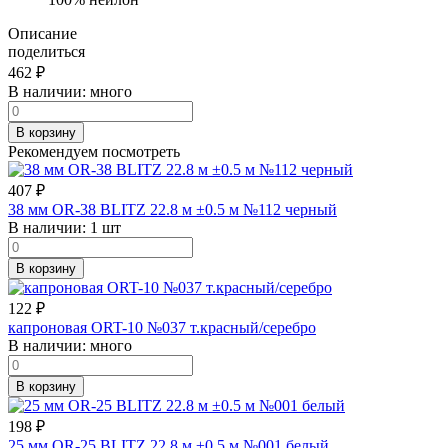
Описание
поделиться
462
₽
В наличии:
много
В корзину
Рекомендуем посмотреть
407
₽
38 мм OR-38 BLITZ 22.8 м ±0.5 м №112 черный
В наличии:
1 шт
В корзину
122
₽
капроновая ORT-10 №037 т.красный/серебро
В наличии:
много
В корзину
198
₽
25 мм OR-25 BLITZ 22.8 м ±0.5 м №001 белый