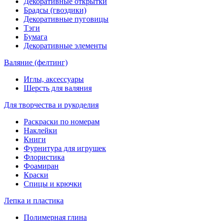
Декоративные открытки
Брадсы (гвоздики)
Декоративные пуговицы
Тэги
Бумага
Декоративные элементы
Валяние (фелтинг)
Иглы, аксессуары
Шерсть для валяния
Для творчества и рукоделия
Раскраски по номерам
Наклейки
Книги
Фурнитура для игрушек
Флористика
Фоамиран
Краски
Спицы и крючки
Лепка и пластика
Полимерная глина