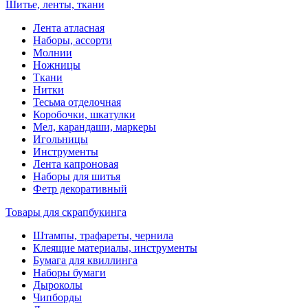
Шитье, ленты, ткани
Лента атласная
Наборы, ассорти
Молнии
Ножницы
Ткани
Нитки
Тесьма отделочная
Коробочки, шкатулки
Мел, карандаши, маркеры
Игольницы
Инструменты
Лента капроновая
Наборы для шитья
Фетр декоративный
Товары для скрапбукинга
Штампы, трафареты, чернила
Клеящие материалы, инструменты
Бумага для квиллинга
Наборы бумаги
Дыроколы
Чипборды