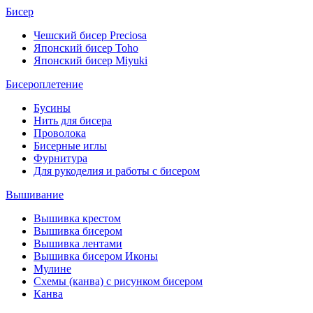
Бисер
Чешский бисер Preciosa
Японский бисер Toho
Японский бисер Miyuki
Бисероплетение
Бусины
Нить для бисера
Проволока
Бисерные иглы
Фурнитура
Для рукоделия и работы с бисером
Вышивание
Вышивка крестом
Вышивка бисером
Вышивка лентами
Вышивка бисером Иконы
Мулине
Схемы (канва) с рисунком бисером
Канва