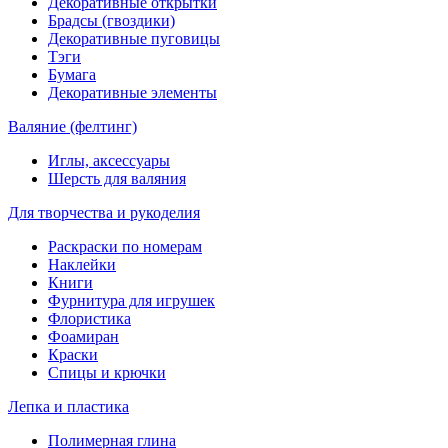
Декоративные открытки
Брадсы (гвоздики)
Декоративные пуговицы
Тэги
Бумага
Декоративные элементы
Валяние (фелтинг)
Иглы, аксессуары
Шерсть для валяния
Для творчества и рукоделия
Раскраски по номерам
Наклейки
Книги
Фурнитура для игрушек
Флористика
Фоамиран
Краски
Спицы и крючки
Лепка и пластика
Полимерная глина