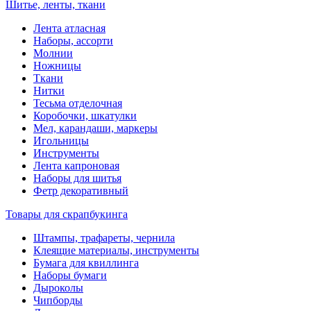
Шитье, ленты, ткани
Лента атласная
Наборы, ассорти
Молнии
Ножницы
Ткани
Нитки
Тесьма отделочная
Коробочки, шкатулки
Мел, карандаши, маркеры
Игольницы
Инструменты
Лента капроновая
Наборы для шитья
Фетр декоративный
Товары для скрапбукинга
Штампы, трафареты, чернила
Клеящие материалы, инструменты
Бумага для квиллинга
Наборы бумаги
Дыроколы
Чипборды