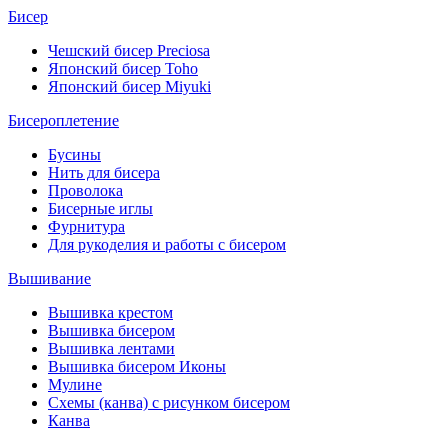
Бисер
Чешский бисер Preciosa
Японский бисер Toho
Японский бисер Miyuki
Бисероплетение
Бусины
Нить для бисера
Проволока
Бисерные иглы
Фурнитура
Для рукоделия и работы с бисером
Вышивание
Вышивка крестом
Вышивка бисером
Вышивка лентами
Вышивка бисером Иконы
Мулине
Схемы (канва) с рисунком бисером
Канва