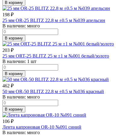
В корзину
198
₽
25 мм OR-25 BLITZ 22.8 м ±0.5 м №039 апельсин
В наличии:
много
В корзину
203
₽
25 мм ORT-25 BLITZ 25 м ±1 м №001 белый/золото
В наличии:
1 шт
В корзину
462
₽
50 мм OR-50 BLITZ 22.8 м ±0.5 м №036 красный
В наличии:
много
В корзину
106
₽
Лента капроновая OR-10 №091 синий
В наличии:
много