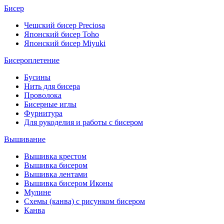
Бисер
Чешский бисер Preciosa
Японский бисер Toho
Японский бисер Miyuki
Бисероплетение
Бусины
Нить для бисера
Проволока
Бисерные иглы
Фурнитура
Для рукоделия и работы с бисером
Вышивание
Вышивка крестом
Вышивка бисером
Вышивка лентами
Вышивка бисером Иконы
Мулине
Схемы (канва) с рисунком бисером
Канва