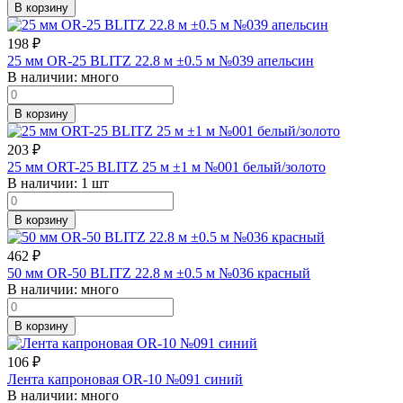
В корзину
198
₽
25 мм OR-25 BLITZ 22.8 м ±0.5 м №039 апельсин
В наличии:
много
В корзину
203
₽
25 мм ORT-25 BLITZ 25 м ±1 м №001 белый/золото
В наличии:
1 шт
В корзину
462
₽
50 мм OR-50 BLITZ 22.8 м ±0.5 м №036 красный
В наличии:
много
В корзину
106
₽
Лента капроновая OR-10 №091 синий
В наличии:
много