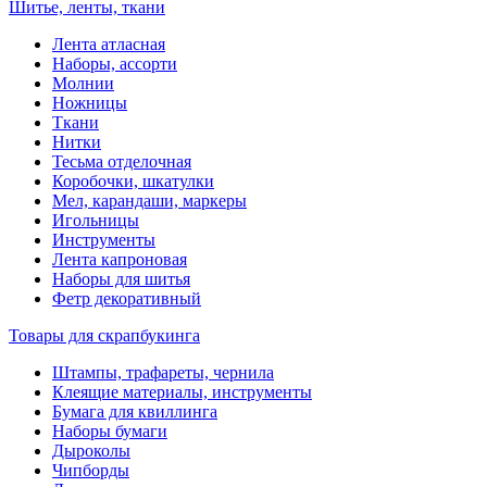
Шитье, ленты, ткани
Лента атласная
Наборы, ассорти
Молнии
Ножницы
Ткани
Нитки
Тесьма отделочная
Коробочки, шкатулки
Мел, карандаши, маркеры
Игольницы
Инструменты
Лента капроновая
Наборы для шитья
Фетр декоративный
Товары для скрапбукинга
Штампы, трафареты, чернила
Клеящие материалы, инструменты
Бумага для квиллинга
Наборы бумаги
Дыроколы
Чипборды