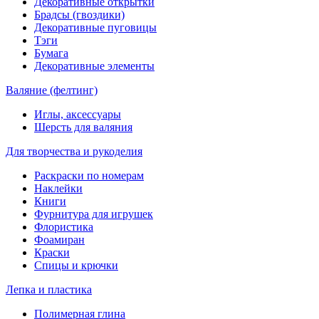
Декоративные открытки
Брадсы (гвоздики)
Декоративные пуговицы
Тэги
Бумага
Декоративные элементы
Валяние (фелтинг)
Иглы, аксессуары
Шерсть для валяния
Для творчества и рукоделия
Раскраски по номерам
Наклейки
Книги
Фурнитура для игрушек
Флористика
Фоамиран
Краски
Спицы и крючки
Лепка и пластика
Полимерная глина