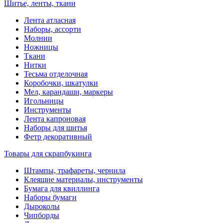
Шитье, ленты, ткани
Лента атласная
Наборы, ассорти
Молнии
Ножницы
Ткани
Нитки
Тесьма отделочная
Коробочки, шкатулки
Мел, карандаши, маркеры
Игольницы
Инструменты
Лента капроновая
Наборы для шитья
Фетр декоративный
Товары для скрапбукинга
Штампы, трафареты, чернила
Клеящие материалы, инструменты
Бумага для квиллинга
Наборы бумаги
Дыроколы
Чипборды