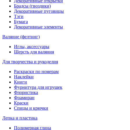
Декоративные открытки
Брадсы (гвоздики)
Декоративные пуговицы
Тэги
Бумага
Декоративные элементы
Валяние (фелтинг)
Иглы, аксессуары
Шерсть для валяния
Для творчества и рукоделия
Раскраски по номерам
Наклейки
Книги
Фурнитура для игрушек
Флористика
Фоамиран
Краски
Спицы и крючки
Лепка и пластика
Полимерная глина