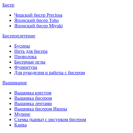
Бисер
Чешский бисер Preciosa
Японский бисер Toho
Японский бисер Miyuki
Бисероплетение
Бусины
Нить для бисера
Проволока
Бисерные иглы
Фурнитура
Для рукоделия и работы с бисером
Вышивание
Вышивка крестом
Вышивка бисером
Вышивка лентами
Вышивка бисером Иконы
Мулине
Схемы (канва) с рисунком бисером
Канва