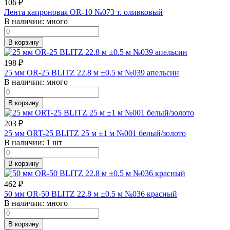
106
₽
Лента капроновая OR-10 №073 т. оливковый
В наличии:
много
В корзину
198
₽
25 мм OR-25 BLITZ 22.8 м ±0.5 м №039 апельсин
В наличии:
много
В корзину
203
₽
25 мм ORT-25 BLITZ 25 м ±1 м №001 белый/золото
В наличии:
1 шт
В корзину
462
₽
50 мм OR-50 BLITZ 22.8 м ±0.5 м №036 красный
В наличии:
много
В корзину