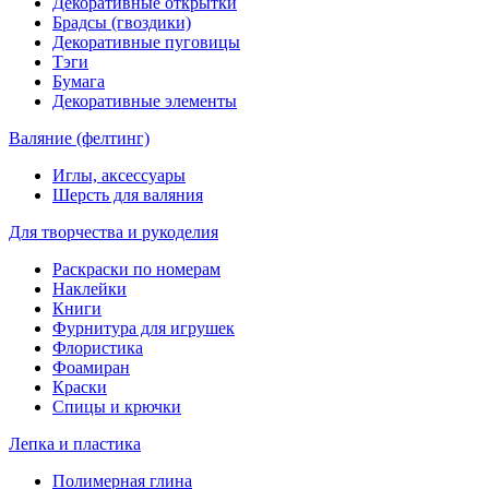
Декоративные открытки
Брадсы (гвоздики)
Декоративные пуговицы
Тэги
Бумага
Декоративные элементы
Валяние (фелтинг)
Иглы, аксессуары
Шерсть для валяния
Для творчества и рукоделия
Раскраски по номерам
Наклейки
Книги
Фурнитура для игрушек
Флористика
Фоамиран
Краски
Спицы и крючки
Лепка и пластика
Полимерная глина