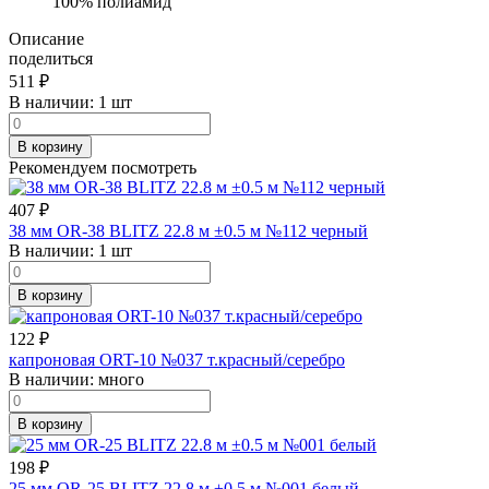
100% полиамид
Описание
поделиться
511
₽
В наличии:
1 шт
В корзину
Рекомендуем посмотреть
407
₽
38 мм OR-38 BLITZ 22.8 м ±0.5 м №112 черный
В наличии:
1 шт
В корзину
122
₽
капроновая ORT-10 №037 т.красный/серебро
В наличии:
много
В корзину
198
₽
25 мм OR-25 BLITZ 22.8 м ±0.5 м №001 белый