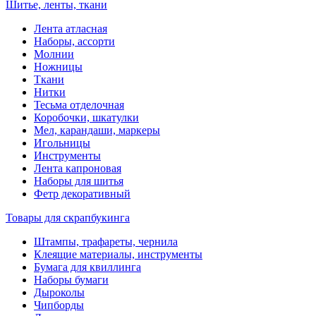
Шитье, ленты, ткани
Лента атласная
Наборы, ассорти
Молнии
Ножницы
Ткани
Нитки
Тесьма отделочная
Коробочки, шкатулки
Мел, карандаши, маркеры
Игольницы
Инструменты
Лента капроновая
Наборы для шитья
Фетр декоративный
Товары для скрапбукинга
Штампы, трафареты, чернила
Клеящие материалы, инструменты
Бумага для квиллинга
Наборы бумаги
Дыроколы
Чипборды