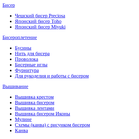
Бисер
Чешский бисер Preciosa
Японский бисер Toho
Японский бисер Miyuki
Бисероплетение
Бусины
Нить для бисера
Проволока
Бисерные иглы
Фурнитура
Для рукоделия и работы с бисером
Вышивание
Вышивка крестом
Вышивка бисером
Вышивка лентами
Вышивка бисером Иконы
Мулине
Схемы (канва) с рисунком бисером
Канва