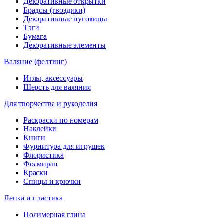
Декоративные открытки
Брадсы (гвоздики)
Декоративные пуговицы
Тэги
Бумага
Декоративные элементы
Валяние (фелтинг)
Иглы, аксессуары
Шерсть для валяния
Для творчества и рукоделия
Раскраски по номерам
Наклейки
Книги
Фурнитура для игрушек
Флористика
Фоамиран
Краски
Спицы и крючки
Лепка и пластика
Полимерная глина