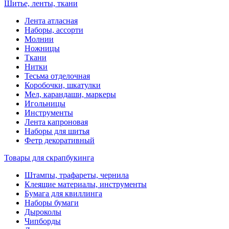
Шитье, ленты, ткани
Лента атласная
Наборы, ассорти
Молнии
Ножницы
Ткани
Нитки
Тесьма отделочная
Коробочки, шкатулки
Мел, карандаши, маркеры
Игольницы
Инструменты
Лента капроновая
Наборы для шитья
Фетр декоративный
Товары для скрапбукинга
Штампы, трафареты, чернила
Клеящие материалы, инструменты
Бумага для квиллинга
Наборы бумаги
Дыроколы
Чипборды