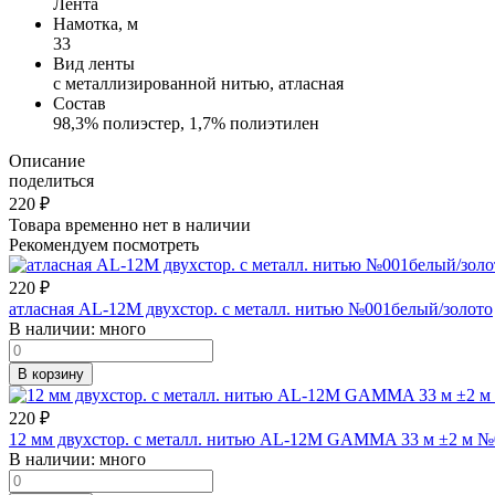
Лента
Намотка, м
33
Вид ленты
с металлизированной нитью, атласная
Состав
98,3% полиэстер, 1,7% полиэтилен
Описание
поделиться
220
₽
Товара временно нет в наличии
Рекомендуем посмотреть
220
₽
атласная AL-12M двухстор. с металл. нитью №001белый/золото
В наличии:
много
В корзину
220
₽
12 мм двухстор. с металл. нитью AL-12M GAMMA 33 м ±2 м №
В наличии:
много