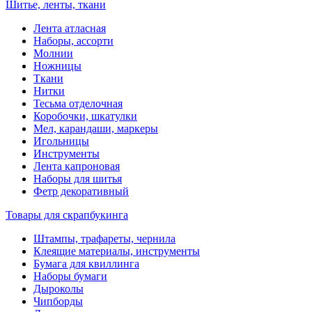
Шитье, ленты, ткани
Лента атласная
Наборы, ассорти
Молнии
Ножницы
Ткани
Нитки
Тесьма отделочная
Коробочки, шкатулки
Мел, карандаши, маркеры
Игольницы
Инструменты
Лента капроновая
Наборы для шитья
Фетр декоративный
Товары для скрапбукинга
Штампы, трафареты, чернила
Клеящие материалы, инструменты
Бумага для квиллинга
Наборы бумаги
Дыроколы
Чипборды