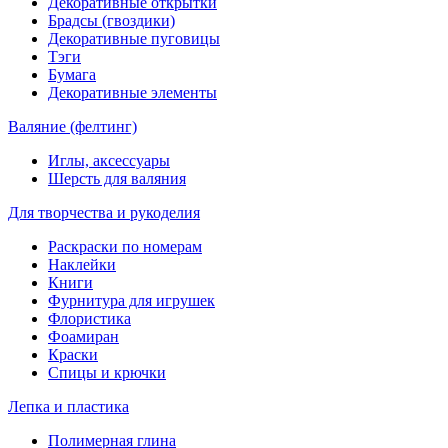
Декоративные открытки
Брадсы (гвоздики)
Декоративные пуговицы
Тэги
Бумага
Декоративные элементы
Валяние (фелтинг)
Иглы, аксессуары
Шерсть для валяния
Для творчества и рукоделия
Раскраски по номерам
Наклейки
Книги
Фурнитура для игрушек
Флористика
Фоамиран
Краски
Спицы и крючки
Лепка и пластика
Полимерная глина