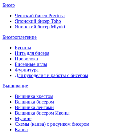
Бисер
Чешский бисер Preciosa
Японский бисер Toho
Японский бисер Miyuki
Бисероплетение
Бусины
Нить для бисера
Проволока
Бисерные иглы
Фурнитура
Для рукоделия и работы с бисером
Вышивание
Вышивка крестом
Вышивка бисером
Вышивка лентами
Вышивка бисером Иконы
Мулине
Схемы (канва) с рисунком бисером
Канва