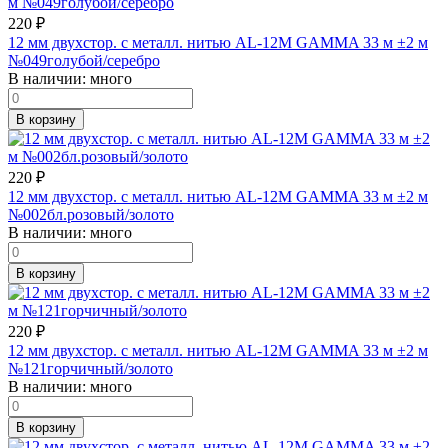
220
₽
12 мм двухстор. с металл. нитью AL-12M GAMMA 33 м ±2 м
№049голубой/серебро
В наличии:
много
В корзину
220
₽
12 мм двухстор. с металл. нитью AL-12M GAMMA 33 м ±2 м
№002бл.розовый/золото
В наличии:
много
В корзину
220
₽
12 мм двухстор. с металл. нитью AL-12M GAMMA 33 м ±2 м
№121горчичный/золото
В наличии:
много
В корзину