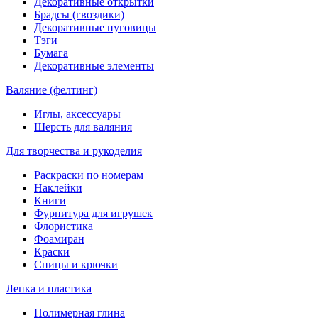
Декоративные открытки
Брадсы (гвоздики)
Декоративные пуговицы
Тэги
Бумага
Декоративные элементы
Валяние (фелтинг)
Иглы, аксессуары
Шерсть для валяния
Для творчества и рукоделия
Раскраски по номерам
Наклейки
Книги
Фурнитура для игрушек
Флористика
Фоамиран
Краски
Спицы и крючки
Лепка и пластика
Полимерная глина