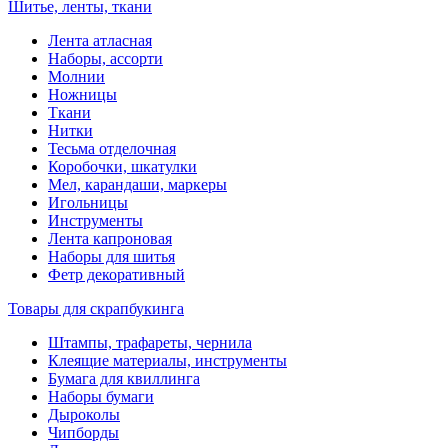
Шитье, ленты, ткани
Лента атласная
Наборы, ассорти
Молнии
Ножницы
Ткани
Нитки
Тесьма отделочная
Коробочки, шкатулки
Мел, карандаши, маркеры
Игольницы
Инструменты
Лента капроновая
Наборы для шитья
Фетр декоративный
Товары для скрапбукинга
Штампы, трафареты, чернила
Клеящие материалы, инструменты
Бумага для квиллинга
Наборы бумаги
Дыроколы
Чипборды