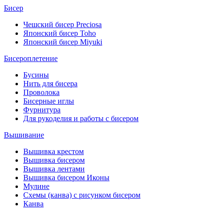
Бисер
Чешский бисер Preciosa
Японский бисер Toho
Японский бисер Miyuki
Бисероплетение
Бусины
Нить для бисера
Проволока
Бисерные иглы
Фурнитура
Для рукоделия и работы с бисером
Вышивание
Вышивка крестом
Вышивка бисером
Вышивка лентами
Вышивка бисером Иконы
Мулине
Схемы (канва) с рисунком бисером
Канва