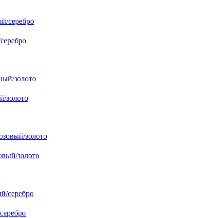
серебро
й/золото
овый/золото
серебро