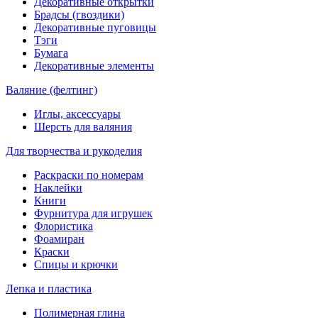
Декоративные открытки
Брадсы (гвоздики)
Декоративные пуговицы
Тэги
Бумага
Декоративные элементы
Валяние (фелтинг)
Иглы, аксессуары
Шерсть для валяния
Для творчества и рукоделия
Раскраски по номерам
Наклейки
Книги
Фурнитура для игрушек
Флористика
Фоамиран
Краски
Спицы и крючки
Лепка и пластика
Полимерная глина