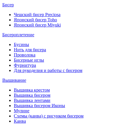
Бисер
Чешский бисер Preciosa
Японский бисер Toho
Японский бисер Miyuki
Бисероплетение
Бусины
Нить для бисера
Проволока
Бисерные иглы
Фурнитура
Для рукоделия и работы с бисером
Вышивание
Вышивка крестом
Вышивка бисером
Вышивка лентами
Вышивка бисером Иконы
Мулине
Схемы (канва) с рисунком бисером
Канва