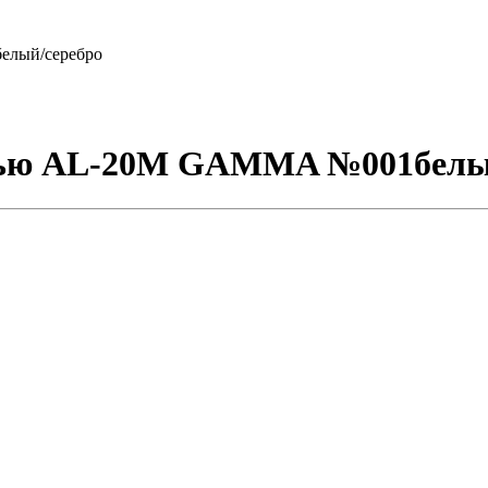
елый/серебро
нитью AL-20M GAMMA №001белы