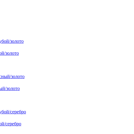
ой/золото
ый/золото
ой/серебро