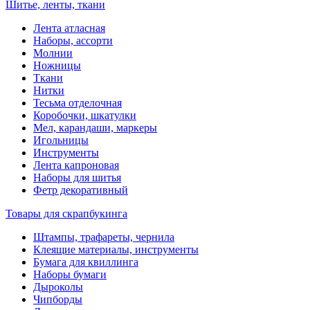
Шитье, ленты, ткани
Лента атласная
Наборы, ассорти
Молнии
Ножницы
Ткани
Нитки
Тесьма отделочная
Коробочки, шкатулки
Мел, карандаши, маркеры
Игольницы
Инструменты
Лента капроновая
Наборы для шитья
Фетр декоративный
Товары для скрапбукинга
Штампы, трафареты, чернила
Клеящие материалы, инструменты
Бумага для квиллинга
Наборы бумаги
Дыроколы
Чипборды