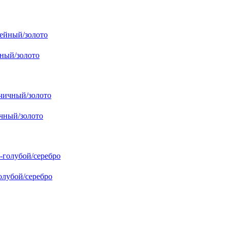
ный/золото
чный/золото
лубой/серебро