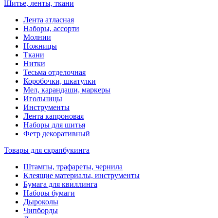
Шитье, ленты, ткани
Лента атласная
Наборы, ассорти
Молнии
Ножницы
Ткани
Нитки
Тесьма отделочная
Коробочки, шкатулки
Мел, карандаши, маркеры
Игольницы
Инструменты
Лента капроновая
Наборы для шитья
Фетр декоративный
Товары для скрапбукинга
Штампы, трафареты, чернила
Клеящие материалы, инструменты
Бумага для квиллинга
Наборы бумаги
Дыроколы
Чипборды