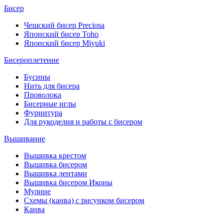
Бисер
Чешский бисер Preciosa
Японский бисер Toho
Японский бисер Miyuki
Бисероплетение
Бусины
Нить для бисера
Проволока
Бисерные иглы
Фурнитура
Для рукоделия и работы с бисером
Вышивание
Вышивка крестом
Вышивка бисером
Вышивка лентами
Вышивка бисером Иконы
Мулине
Схемы (канва) с рисунком бисером
Канва