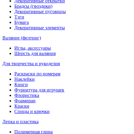
Декоративные открытки
Брадсы (гвоздики)
Декоративные пуговицы
Тэги
Бумага
Декоративные элементы
Валяние (фелтинг)
Иглы, аксессуары
Шерсть для валяния
Для творчества и рукоделия
Раскраски по номерам
Наклейки
Книги
Фурнитура для игрушек
Флористика
Фоамиран
Краски
Спицы и крючки
Лепка и пластика
Полимерная глина